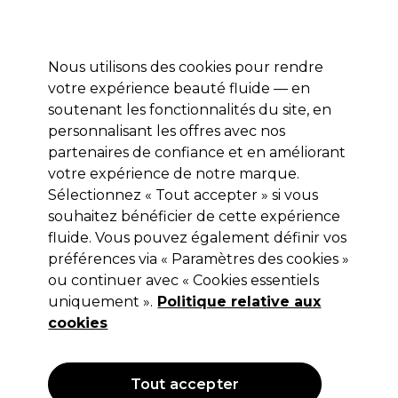
Profitez de 10 % de remise* sur votre première commande pro duo. Avec le code:
PRO10
Nous utilisons des cookies pour rendre
Se connecter
votre expérience beauté fluide — en
soutenant les fonctionnalités du site, en
Marques
Bons plans
Coiffure
Electro et Matériel
Equipem
personnalisant les offres avec nos
Livraison et délais
partenaires de confiance et en améliorant
lire la suite
votre expérience de notre marque.
Sélectionnez « Tout accepter » si vous
Eugène Perma Professionnel
souhaitez bénéficier de cette expérience
Eugène Perma Collections Nature
fluide. Vous pouvez également définir vos
préférences via « Paramètres des cookies »
Crème Nutri-Réparatrice 150ml
ou continuer avec « Cookies essentiels
(
0
)
uniquement ».
Politique relative aux
17,45 €
cookies
Hors TVA
(TARIF PROFESSIONNEL)
(
20,94 €
TVA incluse)
| 11.63 € pour 100ml
Tout accepter