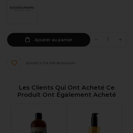
Ajouter au panier
Ajouter à ma liste de souhaits
Les Clients Qui Ont Acheté Ce
Produit Ont Également Acheté
An
Hy
on