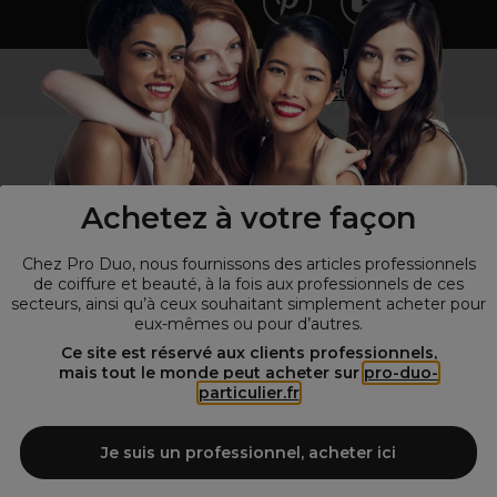
Vous n’êtes pas un professionnel ?
Visitez notre site pour
les particuliers
!
Achetez à votre façon
Chez Pro Duo, nous fournissons des articles professionnels
de coiffure et beauté, à la fois aux professionnels de ces
secteurs, ainsi qu’à ceux souhaitant simplement acheter pour
eux-mêmes ou pour d’autres.
© Tous droits réservés © Pro-Duo
2026
Ce site est réservé aux clients professionnels,
mais tout le monde peut acheter sur
pro-duo-
Spécialiste de la coiffure et de la beauté, nous vous proposons une
particulier.fr
large sélection de produits professionnels pour la coiffure et
l'esthétique autour d'un choix de grandes marques qui font de Pro-
Duo le fournisseur incontournable des salons de coiffure et instituts
Je suis un professionnel, acheter ici
de beauté! Notre gamme de produits s’adresse également à tous ceux
qui sont à la recherche de produits et d'accessoires de coiffure et de