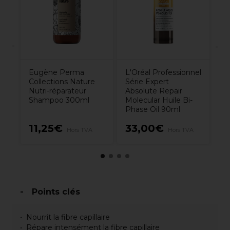
Sh
fi
Eugène Perma
L'Oréal Professionnel
Collections Nature
Série Expert
Nutri-réparateur
Absolute Repair
Shampoo 300ml
Molecular Huile Bi-
Phase Oil 90ml
11,25€
33,00€
2
Hors TVA
Hors TVA
Points clés
Nourrit la fibre capillaire
Répare intensément la fibre capillaire