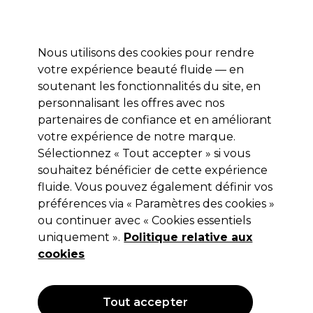
Profitez de 10 % de remise* sur votre première commande pro duo. Avec le code:
PRO10
Nous utilisons des cookies pour rendre
Se connecter
votre expérience beauté fluide — en
soutenant les fonctionnalités du site, en
Marques
Bons plans
Coiffure
Electro et Matériel
Equipem
personnalisant les offres avec nos
Livraison et délais
partenaires de confiance et en améliorant
lire la suite
votre expérience de notre marque.
Sélectionnez « Tout accepter » si vous
L'Oréal Professionnel
souhaitez bénéficier de cette expérience
L'Oréal Professionnel Série Expert
fluide. Vous pouvez également définir vos
préférences via « Paramètres des cookies »
Absolute Repair Molecular Huile Bi-
ou continuer avec « Cookies essentiels
Phase Oil 30ml
uniquement ».
Politique relative aux
cookies
(
0
)
13,80 €
Hors TVA
(TARIF PROFESSIONNEL)
(
16,56 €
TVA incluse)
| 46.00 € pour 100ml
Tout accepter