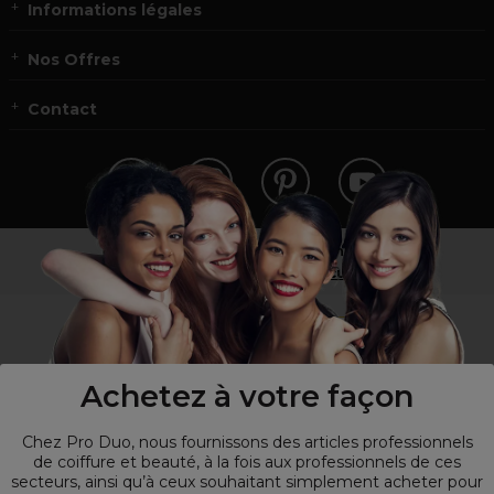
Informations légales
Nos Offres
Contact
Vous n’êtes pas un professionnel ?
Visitez notre site pour
les particuliers
!
Achetez à votre façon
Chez Pro Duo, nous fournissons des articles professionnels
de coiffure et beauté, à la fois aux professionnels de ces
secteurs, ainsi qu’à ceux souhaitant simplement acheter pour