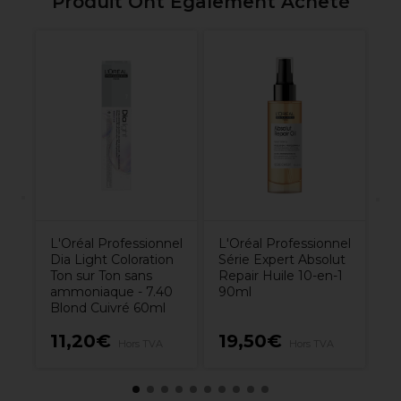
Produit Ont Également Acheté
X
Lé
D
5.
L'Oréal Professionnel
L'Oréal Professionnel
Dia Light Coloration
Série Expert Absolut
Ton sur Ton sans
Repair Huile 10-en-1
ammoniaque - 7.40
90ml
Blond Cuivré 60ml
11,20€
19,50€
7
Hors TVA
Hors TVA