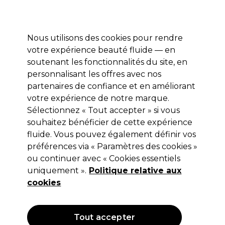
Profitez de 10 % de remise* sur votre première commande pro duo. Avec le code:
PRO10
Nous utilisons des cookies pour rendre
Se connecter
votre expérience beauté fluide — en
soutenant les fonctionnalités du site, en
Marques
Bons plans
Coiffure
Electro et Matériel
Equipem
personnalisant les offres avec nos
Livraison et délais
partenaires de confiance et en améliorant
lire la suite
votre expérience de notre marque.
Pinceau et bols de coloration
Coiffure
Matériel de coiffure
Sélectionnez « Tout accepter » si vous
souhaitez bénéficier de cette expérience
Pinceau et bols de coloration
fluide. Vous pouvez également définir vos
préférences via « Paramètres des cookies »
ou continuer avec « Cookies essentiels
uniquement ».
Politique relative aux
Filters
cookies
Trier par:
Pertinence
Tout accepter