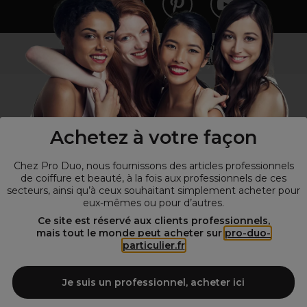
Vous n’êtes pas un professionnel ?
Visitez notre site pour
les particuliers
!
Achetez à votre façon
Chez Pro Duo, nous fournissons des articles professionnels
de coiffure et beauté, à la fois aux professionnels de ces
secteurs, ainsi qu’à ceux souhaitant simplement acheter pour
eux-mêmes ou pour d’autres.
© Tous droits réservés © Pro-Duo
2026
Ce site est réservé aux clients professionnels,
mais tout le monde peut acheter sur
pro-duo-
Spécialiste de la coiffure et de la beauté, nous vous proposons une
particulier.fr
large sélection de produits professionnels pour la coiffure et
l'esthétique autour d'un choix de grandes marques qui font de Pro-
Duo le fournisseur incontournable des salons de coiffure et instituts
Je suis un professionnel, acheter ici
de beauté! Notre gamme de produits s’adresse également à tous ceux
qui sont à la recherche de produits et d'accessoires de coiffure et de