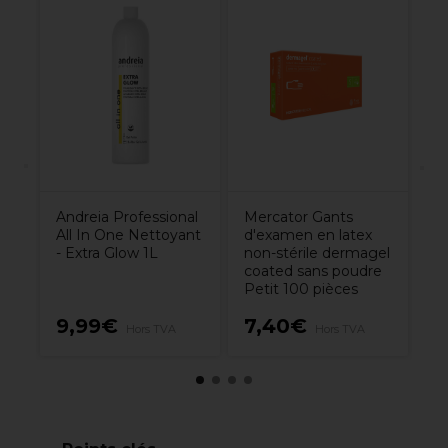
ve
Re
Eq
se
D
In
5
Andreia Professional
Mercator Gants
All In One Nettoyant
d'examen en latex
- Extra Glow 1L
non-stérile dermagel
coated sans poudre
Petit 100 pièces
9,99€
7,40€
2
Hors TVA
Hors TVA