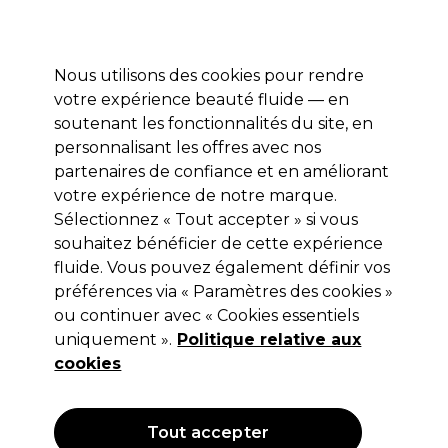
Profitez de 10 % de remise* sur votre première commande pro duo. Avec le code:
PRO10
Nous utilisons des cookies pour rendre
Se connecter
votre expérience beauté fluide — en
soutenant les fonctionnalités du site, en
Marques
Bons plans
Coiffure
Electro et Matériel
Equipem
personnalisant les offres avec nos
Livraison et délais
partenaires de confiance et en améliorant
lire la suite
votre expérience de notre marque.
Sélectionnez « Tout accepter » si vous
Sibel
souhaitez bénéficier de cette expérience
Sibel Gants en Vinyle Jetables L x100
fluide. Vous pouvez également définir vos
préférences via « Paramètres des cookies »
(
0
)
ou continuer avec « Cookies essentiels
6,45 €
uniquement ».
Hors TVA
(TARIF PROFESSIONNEL)
Politique relative aux
(
7,74 €
TVA incluse)
cookies
OFFRE
Tout accepter