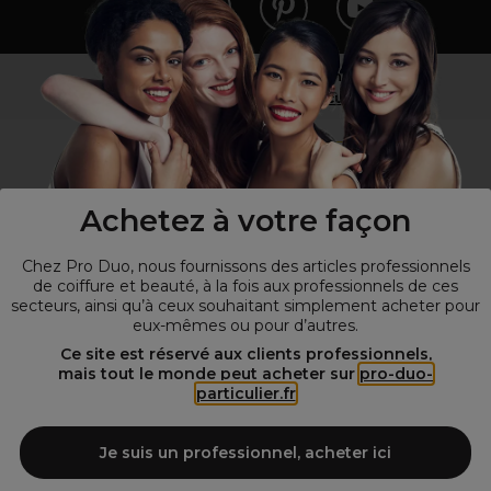
Vous n’êtes pas un professionnel ?
Visitez notre site pour
les particuliers
!
Achetez à votre façon
Chez Pro Duo, nous fournissons des articles professionnels
de coiffure et beauté, à la fois aux professionnels de ces
secteurs, ainsi qu’à ceux souhaitant simplement acheter pour
eux-mêmes ou pour d’autres.
© Tous droits réservés © Pro-Duo
2026
Ce site est réservé aux clients professionnels,
mais tout le monde peut acheter sur
pro-duo-
Spécialiste de la coiffure et de la beauté, nous vous proposons une
particulier.fr
large sélection de produits professionnels pour la coiffure et
l'esthétique autour d'un choix de grandes marques qui font de Pro-
Duo le fournisseur incontournable des salons de coiffure et instituts
Je suis un professionnel, acheter ici
de beauté! Notre gamme de produits s’adresse également à tous ceux
qui sont à la recherche de produits et d'accessoires de coiffure et de