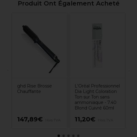
Produit Ont Également Acheté
n
gh
00
Bo
ghd Rise Brosse
L'Oréal Professionnel
Chauffante
Dia Light Coloration
Ton sur Ton sans
ammoniaque - 7.40
Blond Cuivré 60ml
147,89€
11,20€
1
Hors TVA
Hors TVA