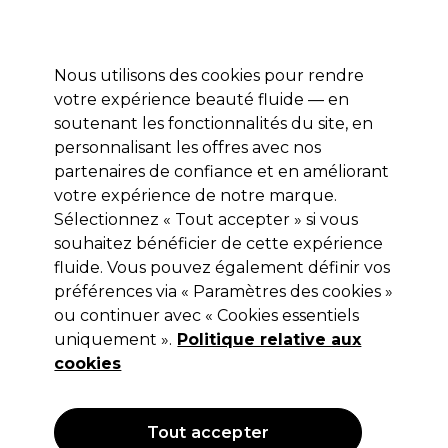
Profitez de 10 % de remise* sur votre première commande pro duo. Avec le code:
PRO10
Nous utilisons des cookies pour rendre
Se connecter
votre expérience beauté fluide — en
soutenant les fonctionnalités du site, en
Marques
Bons plans
Coiffure
Electro et Matériel
Equipem
personnalisant les offres avec nos
Livraison et délais
partenaires de confiance et en améliorant
lire la suite
votre expérience de notre marque.
Sélectionnez « Tout accepter » si vous
Clean All
souhaitez bénéficier de cette expérience
Clean All Col Crèpe 5x100pcs
fluide. Vous pouvez également définir vos
préférences via « Paramètres des cookies »
(
1
)
ou continuer avec « Cookies essentiels
7,55 €
uniquement ».
Hors TVA
(TARIF PROFESSIONNEL)
Politique relative aux
(
9,06 €
TVA incluse)
cookies
OFFRE
Tout accepter