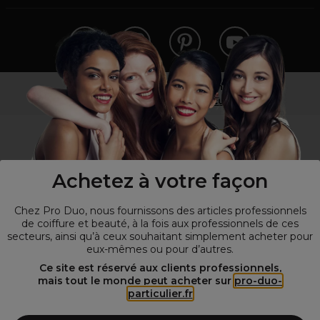
Vous n’êtes pas un professionnel ?
Visitez notre site pour
les particuliers
!
Achetez à votre façon
Chez Pro Duo, nous fournissons des articles professionnels
de coiffure et beauté, à la fois aux professionnels de ces
secteurs, ainsi qu’à ceux souhaitant simplement acheter pour
eux-mêmes ou pour d’autres.
© Tous droits réservés © Pro-Duo
2026
Ce site est réservé aux clients professionnels,
mais tout le monde peut acheter sur
pro-duo-
Spécialiste de la coiffure et de la beauté, nous vous proposons une
particulier.fr
large sélection de produits professionnels pour la coiffure et
l'esthétique autour d'un choix de grandes marques qui font de Pro-