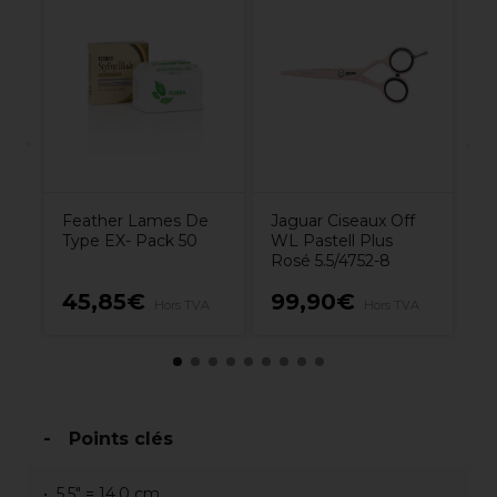
e
Pa
C
Pr
G
Feather Lames De
Jaguar Ciseaux Off
Type EX- Pack 50
WL Pastell Plus
Rosé 5.5/4752-8
1
45,85€
99,90€
Hors TVA
Hors TVA
H
Points clés
5.5" = 14.0 cm