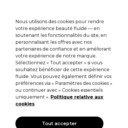
Profitez de 10 % de remise* sur votre première commande pro duo. Avec le code:
PRO10
Nous utilisons des cookies pour rendre
Se connecter
votre expérience beauté fluide — en
soutenant les fonctionnalités du site, en
Marques
Bons plans
Coiffure
Electro et Matériel
Equipem
personnalisant les offres avec nos
Livraison et délais
partenaires de confiance et en améliorant
lire la suite
votre expérience de notre marque.
Sélectionnez « Tout accepter » si vous
Jaguar
souhaitez bénéficier de cette expérience
Jaguar Ciseaux Sculpteur Cl PS Ergo
fluide. Vous pouvez également définir vos
préférences via « Paramètres des cookies »
Pink Effi 5.5"
ou continuer avec « Cookies essentiels
(
1
)
uniquement ».
Politique relative aux
72,90 €
cookies
Hors TVA
(TARIF PROFESSIONNEL)
(
87,48 €
TVA incluse)
Tout accepter
OFFRE