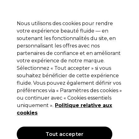
Profitez de 10 % de remise* sur votre première commande pro duo. Avec le code:
PRO10
Nous utilisons des cookies pour rendre
Se connecter
votre expérience beauté fluide — en
soutenant les fonctionnalités du site, en
Marques
Bons plans
Coiffure
Electro et Matériel
Equipem
personnalisant les offres avec nos
Livraison et délais
partenaires de confiance et en améliorant
lire la suite
votre expérience de notre marque.
Sélectionnez « Tout accepter » si vous
Maskology
souhaitez bénéficier de cette expérience
Maskology Masque Visage
fluide. Vous pouvez également définir vos
préférences via « Paramètres des cookies »
Niacinamide 22ml
ou continuer avec « Cookies essentiels
(
0
)
uniquement ».
Politique relative aux
3,80 €
cookies
Hors TVA
(TARIF PROFESSIONNEL)
(
4,56 €
TVA incluse)
| 17.27 € pour 100ml
Tout accepter