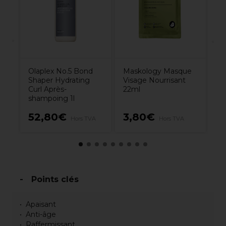
Olaplex No.5 Bond
Maskology Masque
Shaper Hydrating
Visage Nourrisant
Curl Après-
22ml
shampoing 1l
52,80€
3,80€
1
Hors TVA
Hors TVA
Points clés
Apaisant
Anti-âge
Raffermissant