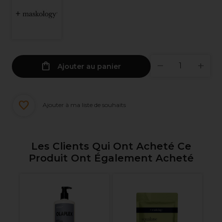
Ajouter au panier
Ajouter à ma liste de souhaits
Les Clients Qui Ont Acheté Ce
Produit Ont Également Acheté
e
Re
Vi