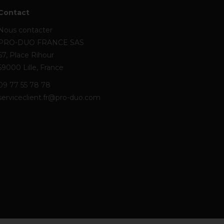
Contact
Nous contacter
PRO-DUO FRANCE SAS
67, Place Rihour
59000 Lille, France
09 77 55 78 78
serviceclient.fr@pro-duo.com