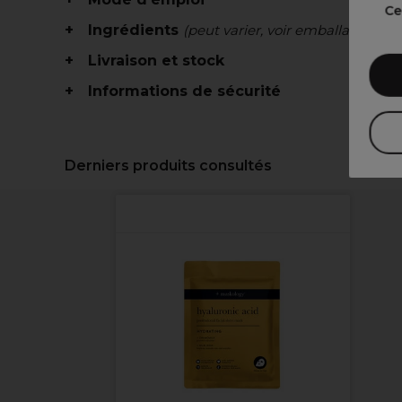
Ce
Ingrédients
(peut varier, voir emballage)
Livraison et stock
Informations de sécurité
Derniers produits consultés