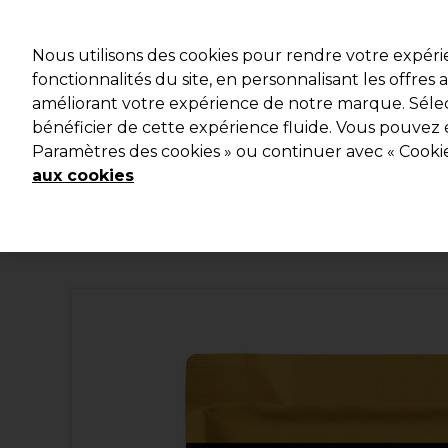
Profitez d
Nous utilisons des cookies pour rendre votre expér
fonctionnalités du site, en personnalisant les offres
améliorant votre expérience de notre marque. Sélec
Marques
Bons plans
Coiffure
Electro et Matériel
bénéficier de cette expérience fluide. Vous pouvez 
Paramètres des cookies » ou continuer avec « Cooki
Livraison et délais
lire la suite
aux cookies