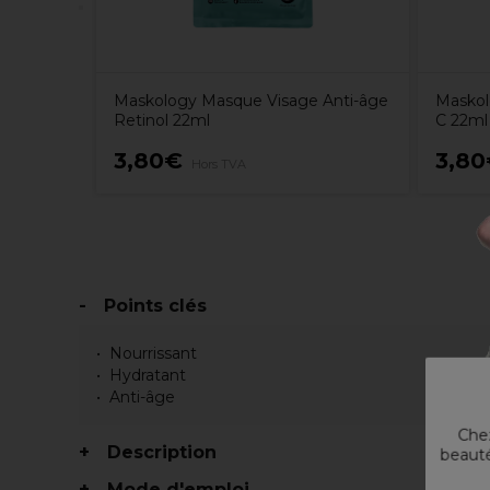
Maskology Masque Visage Anti-âge
Maskol
Retinol 22ml
C 22ml
3,80€
3,8
Hors TVA
Points clés
Nourrissant
Hydratant
Anti-âge
Chez
Description
beauté
Mode d'emploi