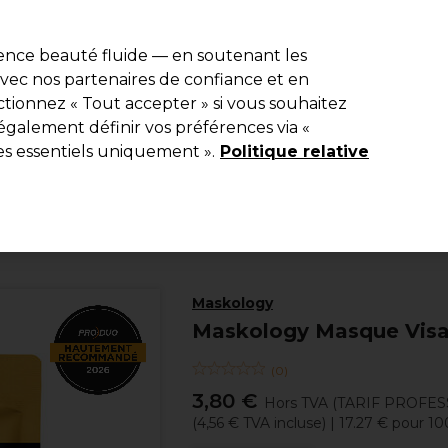
e 10 % de remise* sur votre première commande pro duo. Avec le c
ience beauté fluide — en soutenant les
 avec nos partenaires de confiance et en
Rechercher
tionnez « Tout accepter » si vous souhaitez
Equipement de salon
Beauté
Hommes
Inspirations
Les Pri
également définir vos préférences via «
es essentiels uniquement ».
Politique relative
Beauté
Visage
Masques & Soins Visage
Maskology
Maskology Masque Visa
(
0
)
3,80 €
Hors TVA
(TARIF PROFES
(
4,56 €
TVA incluse)
| 17.27 € pour 1