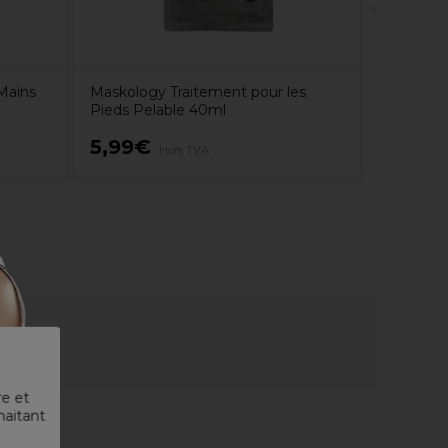
Mains
Maskology Traitement pour les
Pieds Pelable 40ml
5,99€
6,49€
Hors TVA
re et
haitant