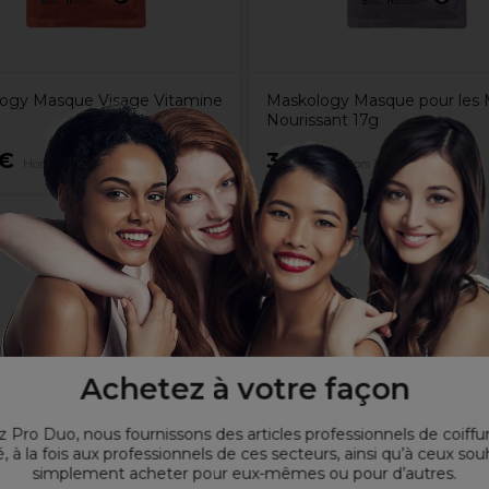
ogy Masque Visage Vitamine
Maskology Masque pour les 
Nourissant 17g
0€
3,80€
Hors TVA
Hors TVA
Achetez à votre façon
 Pro Duo, nous fournissons des articles professionnels de coiffu
, à la fois aux professionnels de ces secteurs, ainsi qu’à ceux sou
simplement acheter pour eux-mêmes ou pour d’autres.