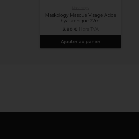
Maskology
Maskology Masque Visage Acide
hyaluronique 22ml
3,80 €
Hors TVA
Ajouter au panier