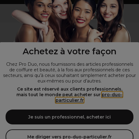
Vous n’êtes pas un professionnel ?
Visitez notre site pour
les particuliers
!
Achetez à votre façon
Chez Pro Duo, nous fournissons des articles professionnels
de coiffure et beauté, à la fois aux professionnels de ces
secteurs, ainsi qu’à ceux souhaitant simplement acheter pour
eux-mêmes ou pour d’autres.
© Tous droits réservés © Pro-Duo
2026
Ce site est réservé aux clients professionnels,
mais tout le monde peut acheter sur
pro-duo-
Spécialiste de la coiffure et de la beauté, nous vous proposons une
particulier.fr
large sélection de produits professionnels pour la coiffure et
l'esthétique autour d'un choix de grandes marques qui font de Pro-
Duo le fournisseur incontournable des salons de coiffure et instituts
Je suis un professionnel, acheter ici
de beauté! Notre gamme de produits s’adresse également à tous ceux
qui sont à la recherche de produits et d'accessoires de coiffure et de
matériel esthétique de qualité.
Me diriger vers pro-duo-particulier.fr