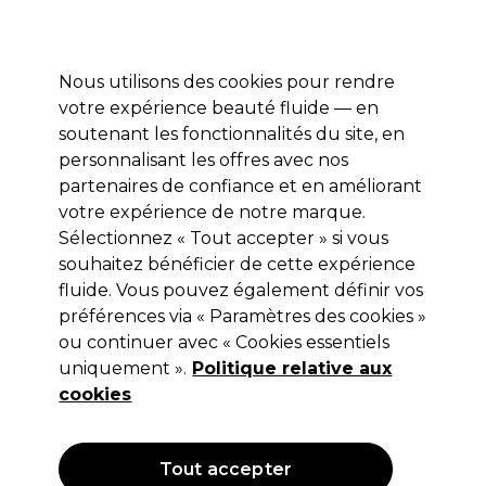
Profitez de 10 % de remise* sur votre première commande pro duo. Avec le code:
PRO10
Nous utilisons des cookies pour rendre
Se connecter
votre expérience beauté fluide — en
soutenant les fonctionnalités du site, en
Marques
Bons plans
Coiffure
Electro et Matériel
Equipem
personnalisant les offres avec nos
Livraison et délais
partenaires de confiance et en améliorant
lire la suite
votre expérience de notre marque.
Sélectionnez « Tout accepter » si vous
Maskology
souhaitez bénéficier de cette expérience
Maskology Masque Contour des Yeux
fluide. Vous pouvez également définir vos
préférences via « Paramètres des cookies »
Éclaircissant 3x 3.5g
ou continuer avec « Cookies essentiels
(
1
)
uniquement ».
Politique relative aux
3,80 €
cookies
Hors TVA
(TARIF PROFESSIONNEL)
(
4,56 €
TVA incluse)
Tout accepter