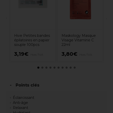
Hive Petites bandes
Maskology Masque
épilatoires en papier
Visage Vitamine C
souple 100pcs
22ml
3,19€
3,80€
1
Hors TVA
Hors TVA
Points clés
Éclaircissant
Anti-âge
Relaxant
Hydratant