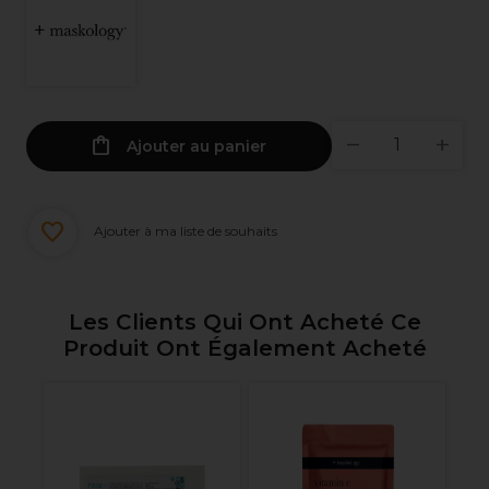
Ajouter au panier
Ajouter à ma liste de souhaits
Les Clients Qui Ont Acheté Ce
Produit Ont Également Acheté
e
R
Mu
Vi