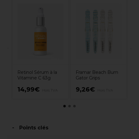
al
XP
el
Ra
ert
P
7.
Retinol Sérum à la
Framar Beach Bum
Vitamine C 63g
Gator Grips
14,99€
9,26€
7
Hors TVA
Hors TVA
Points clés