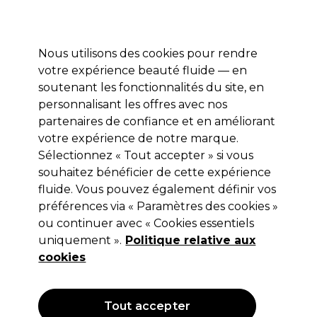
Profitez de 10 % de remise* sur votre première commande pro duo. Avec le code:
PRO10
Nous utilisons des cookies pour rendre
Se connecter
votre expérience beauté fluide — en
soutenant les fonctionnalités du site, en
Marques
Bons plans
Coiffure
Electro et Matériel
Equipem
personnalisant les offres avec nos
Livraison et délais
partenaires de confiance et en améliorant
lire la suite
votre expérience de notre marque.
Sélectionnez « Tout accepter » si vous
Retinol
souhaitez bénéficier de cette expérience
Retinol Correcteur de Taches
fluide. Vous pouvez également définir vos
préférences via « Paramètres des cookies »
Foncées Vitamine C 63g
ou continuer avec « Cookies essentiels
(
0
)
uniquement ».
Politique relative aux
14,99 €
cookies
Hors TVA
(TARIF PROFESSIONNEL)
(
17,99 €
TVA incluse)
| 99.93 € pour 100g
Tout accepter
OFFRE