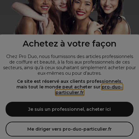
Vous n’êtes pas un professionnel ?
Visitez notre site pour
les particuliers
!
Achetez à votre façon
Chez Pro Duo, nous fournissons des articles professionnels
de coiffure et beauté, à la fois aux professionnels de ces
secteurs, ainsi qu’à ceux souhaitant simplement acheter pour
eux-mêmes ou pour d’autres.
© Tous droits réservés © Pro-Duo
2026
Ce site est réservé aux clients professionnels,
mais tout le monde peut acheter sur
pro-duo-
Spécialiste de la coiffure et de la beauté, nous vous proposons une
particulier.fr
large sélection de produits professionnels pour la coiffure et
l'esthétique autour d'un choix de grandes marques qui font de Pro-
Duo le fournisseur incontournable des salons de coiffure et instituts
Je suis un professionnel, acheter ici
de beauté! Notre gamme de produits s’adresse également à tous ceux
qui sont à la recherche de produits et d'accessoires de coiffure et de
matériel esthétique de qualité.
Me diriger vers pro-duo-particulier.fr