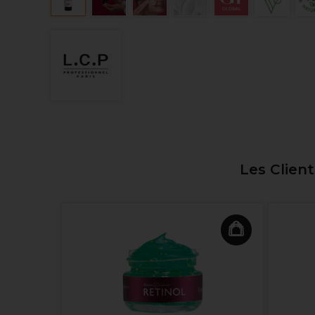
Les Clien
yaluronic
à l’Acide