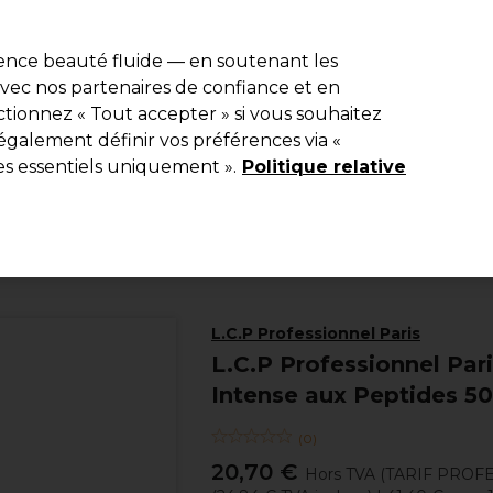
e 10 % de remise* sur votre première commande pro duo. Avec le c
ience beauté fluide — en soutenant les
 avec nos partenaires de confiance et en
Rechercher
tionnez « Tout accepter » si vous souhaitez
Equipement de salon
Beauté
Hommes
Inspirations
Les Pri
également définir vos préférences via «
es essentiels uniquement ».
Politique relative
Beauté
Visage
Crèmes Hydratantes Visage
L.C.P Professionnel Paris
L.C.P Professionnel Par
Intense aux Peptides 5
(
0
)
20,70 €
Hors TVA
(TARIF PROF