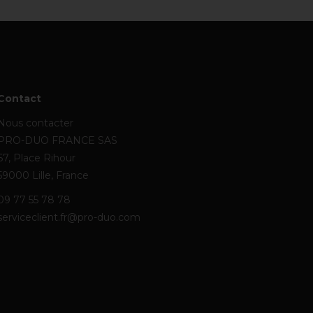
Contact
Nous contacter
PRO-DUO FRANCE SAS
67, Place Rihour
59000 Lille, France
09 77 55 78 78
serviceclient.fr@pro-duo.com