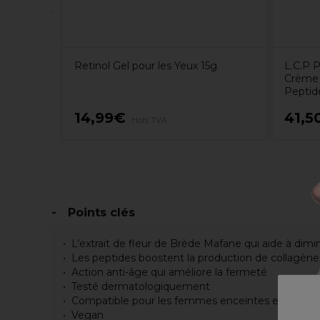
Retinol Gel pour les Yeux 15g
L.C.P P
Crème 
Peptid
14,99€
41,5
Hors TVA
Points clés
L’extrait de fleur de Brède Mafane qui aide à dimin
Les peptides boostent la production de collagène
Action anti-âge qui améliore la fermeté
Testé dermatologiquement
Compatible pour les femmes enceintes et allaita
Vegan