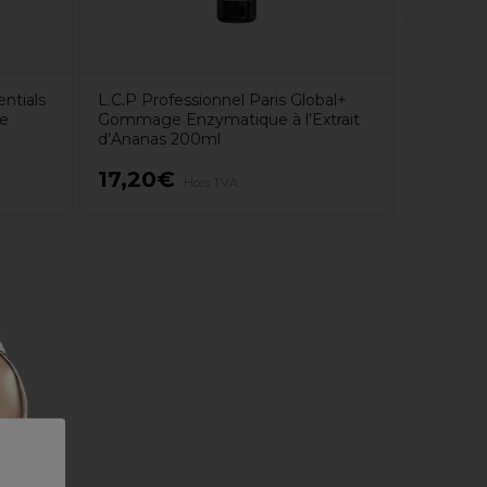
entials
L.C.P Professionnel Paris Global+
de
Gommage Enzymatique à l’Extrait
d’Ananas 200ml
17,20€
2,75€
Hors TVA