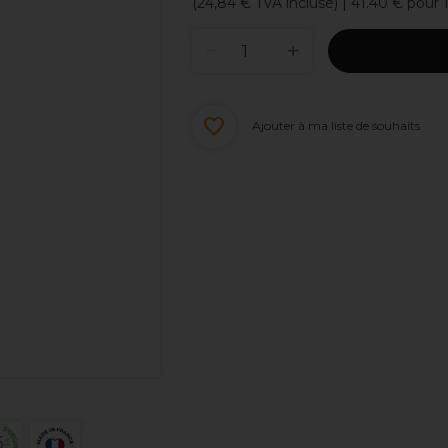
(
24,84 €
TVA incluse)
| 41.40 € pour
Ajouter à ma liste de souhaits