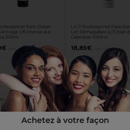
rofessionnel Paris Global+
L.C.P Professionnel Paris Ess
Anti-âge Lift Intense aux
Lait Démaquillant à l’Extrait 
es 200ml
Calendula 1000ml
0€
18,85€
Hors TVA
Hors TVA
uer la formation des rides et réduit l’aspect froissé du visage
 et le protègent des dégradations
Achetez à votre façon
ntes