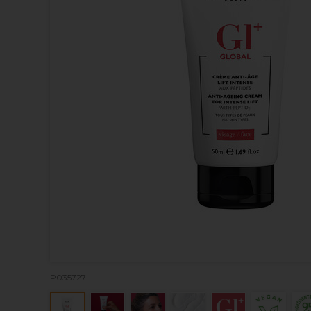
P035727