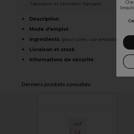
Chez
Fabrication et innovation française
beauté
Description
Ce
Mode d'emploi
Ingrédients
(peut varier, voir emballage)
Livraison et stock
Informations de sécurité
Derniers produits consultés