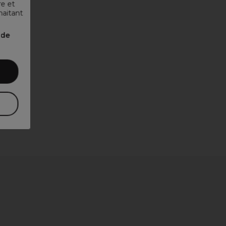
re et
haitant
nde