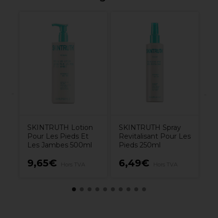
l
S
Pé
t
SKINTRUTH Lotion
SKINTRUTH Spray
Pour Les Pieds Et
Revitalisant Pour Les
Les Jambes 500ml
Pieds 250ml
9,65€
6,49€
2
A
Hors TVA
Hors TVA