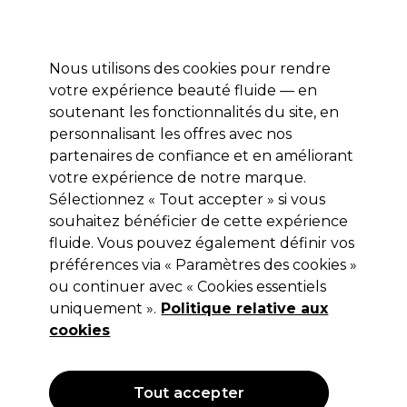
Profitez de 10 % de remise* sur votre première commande pro duo. Avec le code:
PRO10
Nous utilisons des cookies pour rendre
Se connecter
votre expérience beauté fluide — en
soutenant les fonctionnalités du site, en
Marques
Bons plans
Coiffure
Electro et Matériel
Equipem
personnalisant les offres avec nos
Livraison et délais
partenaires de confiance et en améliorant
lire la suite
votre expérience de notre marque.
Sélectionnez « Tout accepter » si vous
SKINTRUTH
souhaitez bénéficier de cette expérience
SKINTRUTH Masque Hydratant Pour
fluide. Vous pouvez également définir vos
préférences via « Paramètres des cookies »
Les Pieds 250ml
ou continuer avec « Cookies essentiels
(
0
)
uniquement ».
Politique relative aux
6,49 €
cookies
Hors TVA
(TARIF PROFESSIONNEL)
(
7,79 €
TVA incluse)
| 2.60 € pour 100ml
Tout accepter
OFFRE