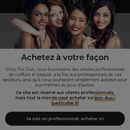
Vous n’êtes pas un professionnel ?
Visitez notre site pour
les particuliers
!
Achetez à votre façon
Chez Pro Duo, nous fournissons des articles professionnels
de coiffure et beauté, à la fois aux professionnels de ces
secteurs, ainsi qu’à ceux souhaitant simplement acheter pour
eux-mêmes ou pour d’autres.
© Tous droits réservés © Pro-Duo
2026
Ce site est réservé aux clients professionnels,
mais tout le monde peut acheter sur
pro-duo-
Spécialiste de la coiffure et de la beauté, nous vous proposons une
particulier.fr
large sélection de produits professionnels pour la coiffure et
l'esthétique autour d'un choix de grandes marques qui font de Pro-
Duo le fournisseur incontournable des salons de coiffure et instituts
Je suis un professionnel, acheter ici
de beauté! Notre gamme de produits s’adresse également à tous ceux
qui sont à la recherche de produits et d'accessoires de coiffure et de