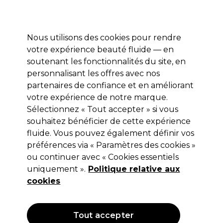
Profitez de 10 % de remise* sur votre première commande pro duo. Avec le code:
PRO10
Nous utilisons des cookies pour rendre
Se connecter
votre expérience beauté fluide — en
soutenant les fonctionnalités du site, en
Marques
Bons plans
Coiffure
Electro et Matériel
Equipem
personnalisant les offres avec nos
Livraison et délais
partenaires de confiance et en améliorant
lire la suite
votre expérience de notre marque.
Sélectionnez « Tout accepter » si vous
SKINTRUTH
souhaitez bénéficier de cette expérience
SKINTRUTH Lotion Imprégnante
fluide. Vous pouvez également définir vos
préférences via « Paramètres des cookies »
Revitalisante Pour Les Mains 200ml
ou continuer avec « Cookies essentiels
(
1
)
uniquement ».
Politique relative aux
4,75 €
cookies
Hors TVA
(TARIF PROFESSIONNEL)
(
5,70 €
TVA incluse)
| 2.38 € pour 100ml
Tout accepter
OFFRE