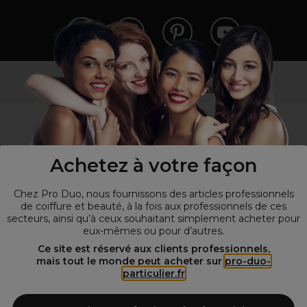
Vous n’êtes pas un professionnel ?
Visitez notre site pour
les particuliers
!
Achetez à votre façon
Chez Pro Duo, nous fournissons des articles professionnels
de coiffure et beauté, à la fois aux professionnels de ces
secteurs, ainsi qu’à ceux souhaitant simplement acheter pour
eux-mêmes ou pour d’autres.
© Tous droits réservés © Pro-Duo
2026
Ce site est réservé aux clients professionnels,
mais tout le monde peut acheter sur
pro-duo-
Spécialiste de la coiffure et de la beauté, nous vous proposons une
particulier.fr
large sélection de produits professionnels pour la coiffure et
l'esthétique autour d'un choix de grandes marques qui font de Pro-
Duo le fournisseur incontournable des salons de coiffure et instituts