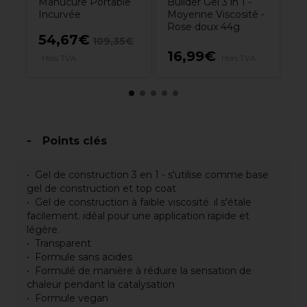
Manucure Portable
Builder Gel 3 in 1 -
Incurvée
Moyenne Viscosité -
Rose doux 44g
54,67€
109,35€
16,99€
5
Hors TVA
Hors TVA
Points clés
Gel de construction 3 en 1 - s'utilise comme base
gel de construction et top coat
Gel de construction à faible viscosité. il s'étale
facilement. idéal pour une application rapide et
légère.
Transparent
Formule sans acides
Formulé de manière à réduire la sensation de
chaleur pendant la catalysation
Formule vegan