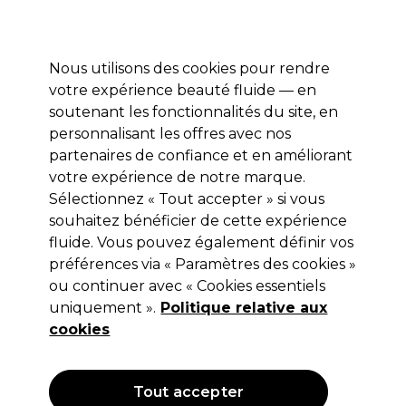
Profitez de 10 % de remise* sur votre première commande pro duo. Avec le code:
PRO10
Nous utilisons des cookies pour rendre
Se connecter
votre expérience beauté fluide — en
soutenant les fonctionnalités du site, en
Marques
Bons plans
Coiffure
Electro et Matériel
Equipem
personnalisant les offres avec nos
Livraison et délais
partenaires de confiance et en améliorant
lire la suite
votre expérience de notre marque.
Sélectionnez « Tout accepter » si vous
Andreia Professional
souhaitez bénéficier de cette expérience
Andreia Professional Builder Gel 3 in
fluide. Vous pouvez également définir vos
préférences via « Paramètres des cookies »
1 - Faible Viscosité Blanc doux 44g
ou continuer avec « Cookies essentiels
(
0
)
uniquement ».
Politique relative aux
16,99 €
cookies
Hors TVA
(TARIF PROFESSIONNEL)
(
20,39 €
TVA incluse)
| 38.61 € pour 100g
Tout accepter
OFFRE