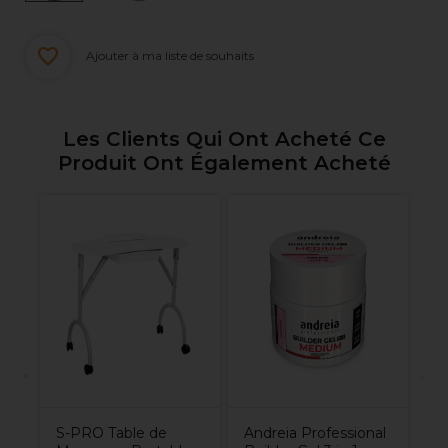
Ajouter à ma liste de souhaits
Les Clients Qui Ont Acheté Ce
Produit Ont Également Acheté
e
An
e
Ve
Ro
S-PRO Table de
Andreia Professional