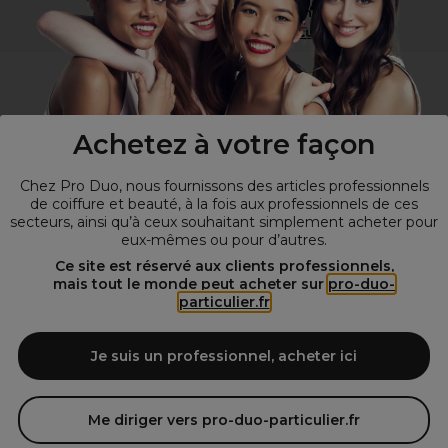
Vous n’êtes pas un professionnel ?
Visitez notre site pour
les particuliers
!
Achetez à votre façon
Chez Pro Duo, nous fournissons des articles professionnels
de coiffure et beauté, à la fois aux professionnels de ces
secteurs, ainsi qu’à ceux souhaitant simplement acheter pour
eux-mêmes ou pour d’autres.
© Tous droits réservés © Pro-Duo
2026
Ce site est réservé aux clients professionnels,
mais tout le monde peut acheter sur
pro-duo-
Spécialiste de la coiffure et de la beauté, nous vous proposons une
particulier.fr
large sélection de produits professionnels pour la coiffure et
l'esthétique autour d'un choix de grandes marques qui font de Pro-
Duo le fournisseur incontournable des salons de coiffure et instituts
Je suis un professionnel, acheter ici
de beauté! Notre gamme de produits s’adresse également à tous ceux
qui sont à la recherche de produits et d'accessoires de coiffure et de
matériel esthétique de qualité.
Me diriger vers pro-duo-particulier.fr