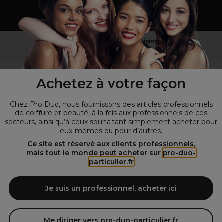
Vous n’êtes pas un professionnel ?
Visitez notre site pour
les particuliers
!
Achetez à votre façon
Chez Pro Duo, nous fournissons des articles professionnels
de coiffure et beauté, à la fois aux professionnels de ces
secteurs, ainsi qu’à ceux souhaitant simplement acheter pour
eux-mêmes ou pour d’autres.
Ce site est réservé aux clients professionnels,
mais tout le monde peut acheter sur
pro-duo-
particulier.fr
© Tous droits réservés © Pro-Duo
2026
Spécialiste de la coiffure et de la beauté, nous vous proposons une
large sélection de produits professionnels pour la coiffure et
Je suis un professionnel, acheter ici
l'esthétique autour d'un choix de grandes marques qui font de Pro-
Duo le fournisseur incontournable des salons de coiffure et instituts
de beauté! Notre gamme de produits s’adresse également à tous ceux
Me diriger vers pro-duo-particulier.fr