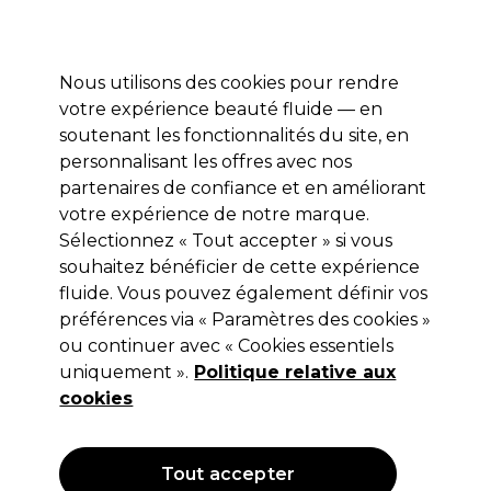
Profitez de 10 % de remise* sur votre première commande pro duo. Avec le code:
PRO10
Nous utilisons des cookies pour rendre
Se connecter
votre expérience beauté fluide — en
soutenant les fonctionnalités du site, en
Marques
Bons plans
Coiffure
Electro et Matériel
Equipem
personnalisant les offres avec nos
Livraison et délais
partenaires de confiance et en améliorant
lire la suite
votre expérience de notre marque.
Sélectionnez « Tout accepter » si vous
Andreia Professional
souhaitez bénéficier de cette expérience
Andreia Professional All In One
fluide. Vous pouvez également définir vos
préférences via « Paramètres des cookies »
Nettoyant - Extra Glow 1L
ou continuer avec « Cookies essentiels
(
1
)
uniquement ».
Politique relative aux
9,99 €
cookies
Hors TVA
(TARIF PROFESSIONNEL)
(
11,99 €
TVA incluse)
| 1.00 € pour 100ml
Tout accepter