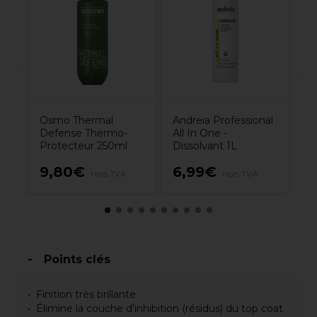
Ef
in
nt
Osmo Thermal
Andreia Professional
Defense Thermo-
All In One -
Protecteur 250ml
Dissolvant 1L
9,80€
6,99€
6
Hors TVA
Hors TVA
Points clés
Finition très brillante
Élimine la couche d'inhibition (résidus) du top coat