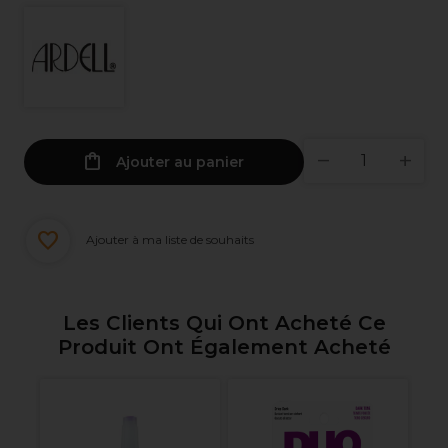
Ajouter au panier
Ajouter à ma liste de souhaits
Les Clients Qui Ont Acheté Ce
Produit Ont Également Acheté
e
Re