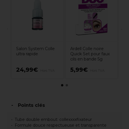
P
Salon System Colle
Ardell Colle noire
ultra rapide
Quick Set pour faux
cils en bande 5g
24,99€
5,99€
1
Hors TVA
Hors TVA
Points clés
Tube double embout: collexxxxfixateur
Formule douce respectueuse et transparente