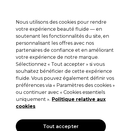
Profitez de 10 % de remise* sur votre première commande pro duo. Avec le code:
PRO10
Nous utilisons des cookies pour rendre
Se connecter
votre expérience beauté fluide — en
soutenant les fonctionnalités du site, en
Marques
Bons plans
Coiffure
Electro et Matériel
Equipem
personnalisant les offres avec nos
Livraison et délais
partenaires de confiance et en améliorant
lire la suite
votre expérience de notre marque.
Sélectionnez « Tout accepter » si vous
Ardell
souhaitez bénéficier de cette expérience
Ardell Colle et fixateur transparents 1
fluide. Vous pouvez également définir vos
préférences via « Paramètres des cookies »
jour pour application invisible sous
ou continuer avec « Cookies essentiels
les cils 4.5g
uniquement ».
Politique relative aux
cookies
(
0
)
9,99 €
Hors TVA
(TARIF PROFESSIONNEL)
(
11,99 €
TVA incluse)
| 249.75 € pour 100g
Tout accepter