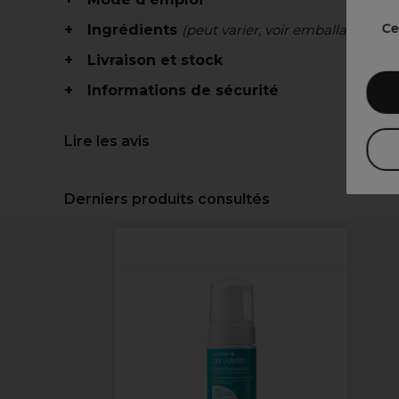
Ce
Ingrédients
(peut varier, voir emballage)
Livraison et stock
Informations de sécurité
Lire les avis
Derniers produits consultés