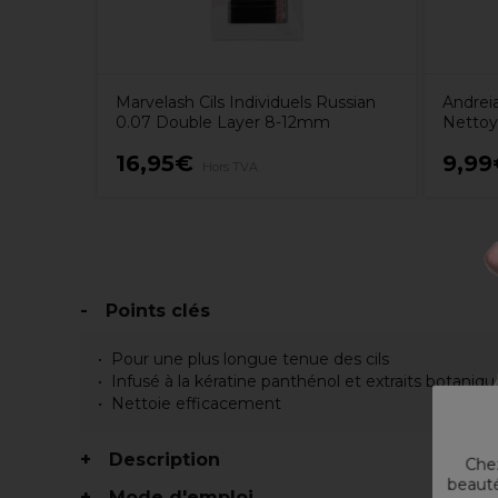
Marvelash Cils Individuels Russian
Andreia
0.07 Double Layer 8-12mm
Nettoy
16,95€
9,99
Hors TVA
Points clés
Pour une plus longue tenue des cils
Infusé à la kératine panthénol et extraits botaniqu
Nettoie efficacement
Description
Chez
beauté
Mode d'emploi