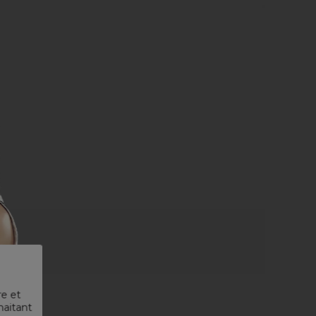
re et
haitant