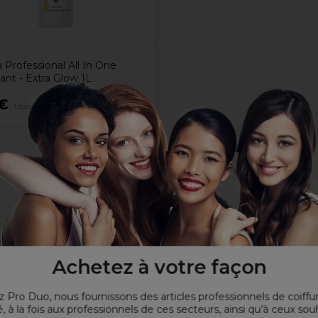
 Professional All In One
ant - Extra Glow 1L
€
Hors TVA
es
Achetez à votre façon
 Pro Duo, nous fournissons des articles professionnels de coiffu
, à la fois aux professionnels de ces secteurs, ainsi qu’à ceux sou