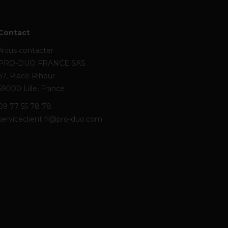
Contact
Nous contacter
PRO-DUO FRANCE SAS
67, Place Rihour
59000 Lille, France
09 77 55 78 78
serviceclient.fr@pro-duo.com