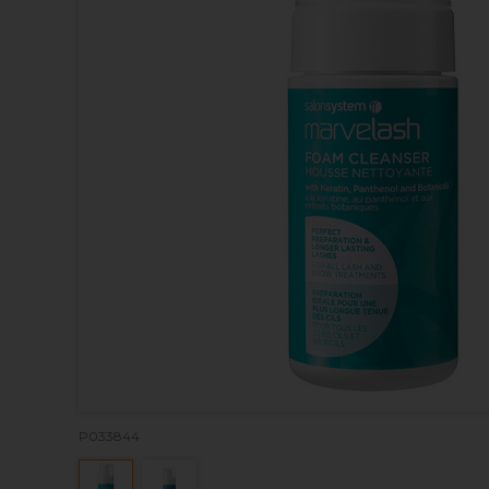
P033844