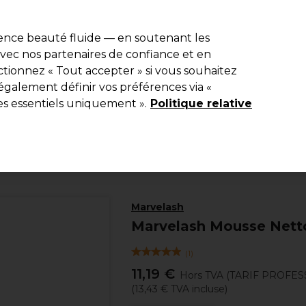
e 10 % de remise* sur votre première commande pro duo. Avec le c
ience beauté fluide — en soutenant les
 avec nos partenaires de confiance et en
Rechercher
tionnez « Tout accepter » si vous souhaitez
Equipement de salon
Beauté
Hommes
Inspirations
Les Pri
également définir vos préférences via «
es essentiels uniquement ».
Politique relative
Beauté
Cils et sourcils
Faux-cils
Marvelash
Marvelash Mousse Netto
(
1
)
11,19 €
Hors TVA
(TARIF PROFES
(
13,43 €
TVA incluse)