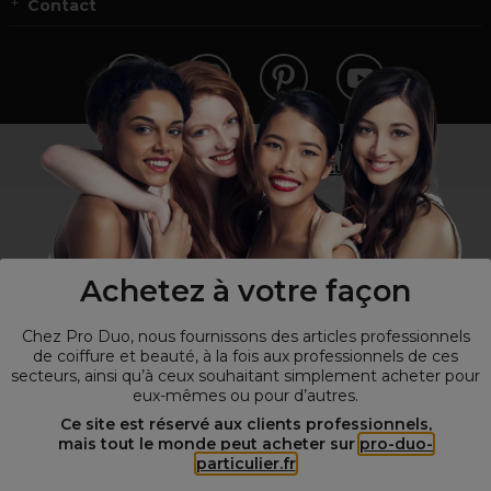
Contact
Vous n’êtes pas un professionnel ?
Visitez notre site pour
les particuliers
!
Achetez à votre façon
Chez Pro Duo, nous fournissons des articles professionnels
de coiffure et beauté, à la fois aux professionnels de ces
secteurs, ainsi qu’à ceux souhaitant simplement acheter pour
eux-mêmes ou pour d’autres.
© Tous droits réservés © Pro-Duo
2026
Ce site est réservé aux clients professionnels,
mais tout le monde peut acheter sur
pro-duo-
Spécialiste de la coiffure et de la beauté, nous vous proposons une
particulier.fr
large sélection de produits professionnels pour la coiffure et
l'esthétique autour d'un choix de grandes marques qui font de Pro-