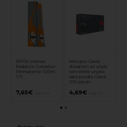
yle
Lô
Co
P
Cl
XP100 Intense
Mercator Gants
Radiance Coloration
d'examen en vinyle
Permanente 100ml
non-stérile vinylex
7.11
sans poudre Grand
100 pièces
7,65€
4,69€
1
Hors TVA
Hors TVA