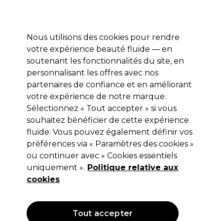
Profitez de 10 % de remise* sur votre première commande pro duo. Avec le code:
PRO10
Nous utilisons des cookies pour rendre
Se connecter
votre expérience beauté fluide — en
soutenant les fonctionnalités du site, en
Marques
Bons plans
Coiffure
Electro et Matériel
Equipem
personnalisant les offres avec nos
Livraison et délais
partenaires de confiance et en améliorant
lire la suite
votre expérience de notre marque.
Sélectionnez « Tout accepter » si vous
Sibel
souhaitez bénéficier de cette expérience
Sibel Gants en Vinyle Jetables S x100
fluide. Vous pouvez également définir vos
préférences via « Paramètres des cookies »
(
1
)
ou continuer avec « Cookies essentiels
6,45 €
uniquement ».
Hors TVA
(TARIF PROFESSIONNEL)
Politique relative aux
(
7,74 €
TVA incluse)
cookies
OFFRE
Tout accepter