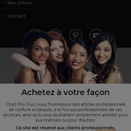
Nos Offres
Contact
Vous n’êtes pas un professionnel ?
Visitez notre site pour
les particuliers
!
Achetez à votre façon
Chez Pro Duo, nous fournissons des articles professionnels
de coiffure et beauté, à la fois aux professionnels de ces
secteurs, ainsi qu’à ceux souhaitant simplement acheter pour
eux-mêmes ou pour d’autres.
© Tous droits réservés © Pro-Duo
2026
Ce site est réservé aux clients professionnels,