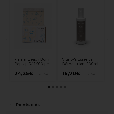
nel
Co
n
Re
d'
Framar Beach Bum
Vitality's Essential
Pop Up 5x11 500 pcs
Démaquillant 100ml
24,25€
16,70€
1
A
Hors TVA
Hors TVA
Points clés