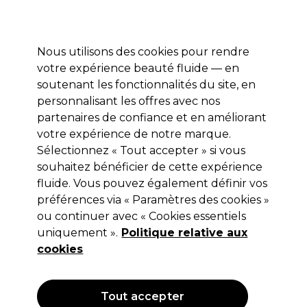
Profitez de 10 % de remise* sur votre première commande pro duo. Avec le code:
PRO10
Nous utilisons des cookies pour rendre
Se connecter
votre expérience beauté fluide — en
soutenant les fonctionnalités du site, en
Marques
Bons plans
Coiffure
Electro et Matériel
Equipem
personnalisant les offres avec nos
Livraison et délais
partenaires de confiance et en améliorant
lire la suite
votre expérience de notre marque.
Sélectionnez « Tout accepter » si vous
Colour Undo
souhaitez bénéficier de cette expérience
Colour Undo Color Remover 3 Kit
fluide. Vous pouvez également définir vos
préférences via « Paramètres des cookies »
d'Application
ou continuer avec « Cookies essentiels
(
1
)
uniquement ».
Politique relative aux
35,75 €
cookies
Hors TVA
(TARIF PROFESSIONNEL)
(
42,90 €
TVA incluse)
Tout accepter
OFFRE
EXCLUSIF