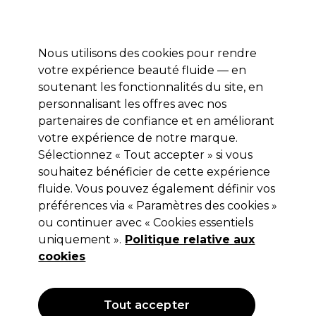
Profitez de 10 % de remise* sur votre première commande pro duo. Avec le code:
PRO10
Nous utilisons des cookies pour rendre
Se connecter
votre expérience beauté fluide — en
soutenant les fonctionnalités du site, en
Marques
Bons plans
Coiffure
Electro et Matériel
Equipem
personnalisant les offres avec nos
Livraison et délais
partenaires de confiance et en améliorant
lire la suite
votre expérience de notre marque.
Yeux
Beauté
Maquillage et accessoires
Sélectionnez « Tout accepter » si vous
souhaitez bénéficier de cette expérience
Yeux
fluide. Vous pouvez également définir vos
préférences via « Paramètres des cookies »
ou continuer avec « Cookies essentiels
uniquement ».
Politique relative aux
Filters
cookies
Trier par:
Pertinence
Tout accepter