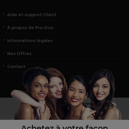
Aide et support Client
À propos de Pro-Duo
Informations légales
Nos Offres
Contact
Vous n’êtes pas un professionnel ?
Visitez notre site pour
les particuliers
!
Achetez à votre façon