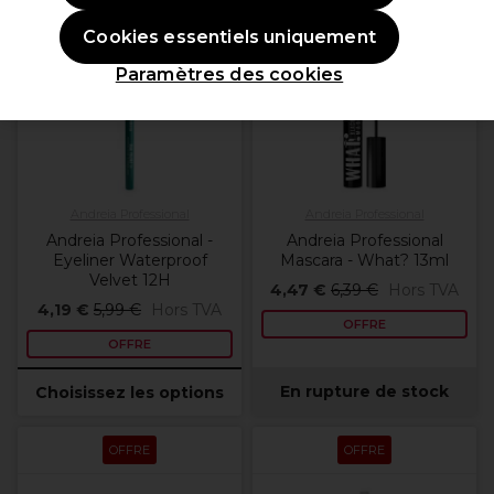
OFFRE
OFFRE
Cookies essentiels uniquement
Plus de
couleurs
Paramètres des cookies
disponibles
Andreia Professional
Andreia Professional
Andreia Professional -
Andreia Professional
Eyeliner Waterproof
Mascara - What? 13ml
Velvet 12H
4,47 €
6,39 €
Hors TVA
4,19 €
5,99 €
Hors TVA
OFFRE
OFFRE
En rupture de stock
Choisissez les options
OFFRE
OFFRE