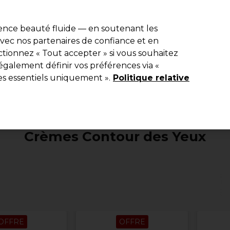
e 10 % de remise* sur votre première commande pro duo. Avec le c
ience beauté fluide — en soutenant les
 avec nos partenaires de confiance et en
Rechercher
tionnez « Tout accepter » si vous souhaitez
Equipement de salon
Beauté
Hommes
Inspirations
Les Pri
également définir vos préférences via «
es essentiels uniquement ».
Politique relative
Beauté
Visage
Crèmes Contour des Yeux
Crèmes Contour des Yeux
OFFRE
OFFRE