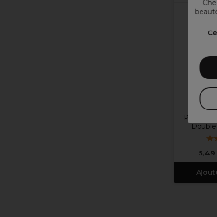
Chez
beauté
Ce
PBS Eyela
Double 
5,49
Ajout