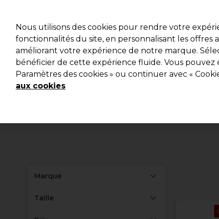
Profitez d
Nous utilisons des cookies pour rendre votre expér
fonctionnalités du site, en personnalisant les offres
améliorant votre expérience de notre marque. Sélec
Marques
Bons plans
Coiffure
Electro et Matériel
bénéficier de cette expérience fluide. Vous pouvez 
Paramètres des cookies » ou continuer avec « Cooki
Livraison et délais
lire la suite
aux cookies
Marque
Taille