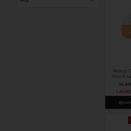
Prix
Retinol 
Yeux À La
14,69
1 ACHE
Ajout