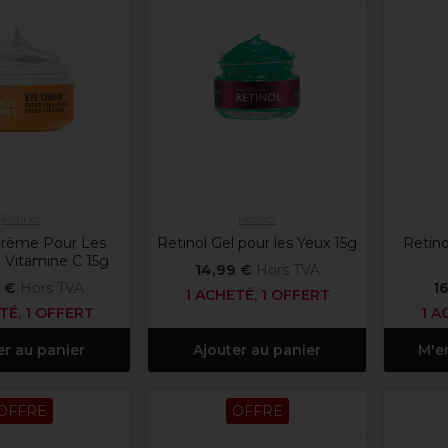
Retinol
Retinol
Crème Pour Les
Retinol Gel pour les Yeux 15g
Retino
 Vitamine C 15g
14,99 €
Hors TVA
 €
Hors TVA
16
1 ACHETÉ, 1 OFFERT
TÉ, 1 OFFERT
1 A
er au panier
Ajouter au panier
M'e
OFFRE
OFFRE