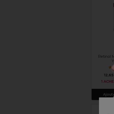
Retinol 
Y
12,65
1 ACHE
Ajout