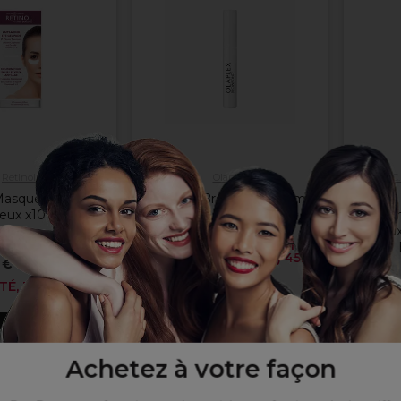
Retinol
Olaplex
L.C
Masque pour les
Olaplex Brow Bond 4.5ml
L.C.P
eux x10
Essen
35,00 €
Hors TVA
Yeux
(
1
)
OLAPLEX ACHETÉ, 1
SACHET (NO.1 & NO.2) 45ML
 €
Hors TVA
GRATUIT
TÉ, 1 OFFERT
13
er au panier
Ajouter au panier
Aj
Achetez à votre façon