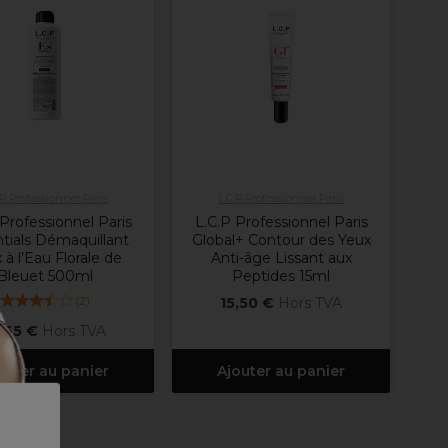
.P Professionnel Paris
L.C.P Professionnel Paris
 Professionnel Paris
L.C.P Professionnel Paris
tials Démaquillant
Global+ Contour des Yeux
 à l’Eau Florale de
Anti-âge Lissant aux
Bleuet 500ml
Peptides 15ml
(
2
)
15,50 €
Hors TVA
,65 €
Hors TVA
outer au panier
Ajouter au panier