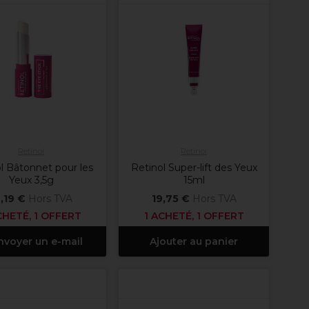
Retinol
Retinol
l Bâtonnet pour les
Retinol Super-lift des Yeux
Yeux 3,5g
15ml
,19 €
Hors TVA
19,75 €
Hors TVA
CHETÉ, 1 OFFERT
1 ACHETÉ, 1 OFFERT
nvoyer un e-mail
Ajouter au panier