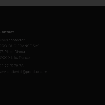
Contact
Nous contacter
PRO-DUO FRANCE SAS
67, Place Rihour
59000 Lille, France
09 77 55 78 78
serviceclient.fr@pro-duo.com