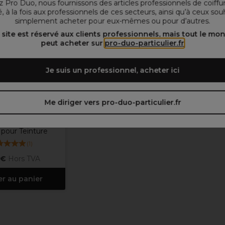
 Pro Duo, nous fournissons des articles professionnels de coiffu
, à la fois aux professionnels de ces secteurs, ainsi qu’à ceux sou
simplement acheter pour eux-mêmes ou pour d’autres.
 site est réservé aux clients professionnels, mais tout le mo
peut acheter sur
pro-duo-particulier.fr
Je suis un professionnel, acheter ici
Me diriger vers pro-duo-particulier.fr
PBS
sh Tint Pinceau
pour Teinture
(
1
)
 €
Hors TVA
er au panier