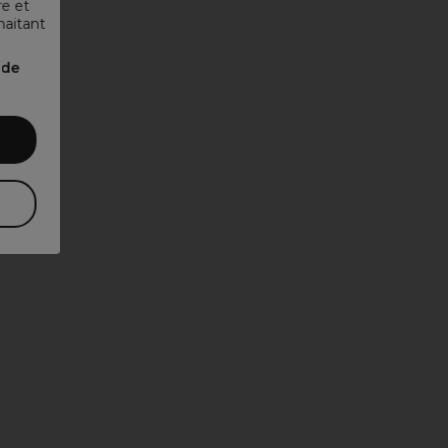
re et
haitant
nde