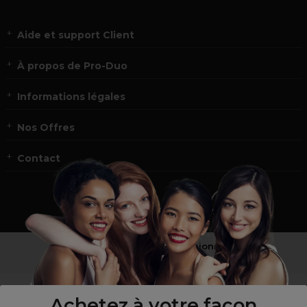
Aide et support Client
À propos de Pro-Duo
Informations légales
Nos Offres
Contact
Vous n’êtes pas un professionnel ?
Visitez notre site pour
les particuliers
!
Achetez à votre façon