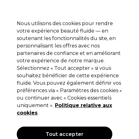
Profitez de 10 % de remise* sur votre première commande pro duo. Avec le code:
PRO10
Nous utilisons des cookies pour rendre
Se connecter
votre expérience beauté fluide — en
soutenant les fonctionnalités du site, en
Marques
Bons plans
Coiffure
Electro et Matériel
Equipem
personnalisant les offres avec nos
Livraison et délais
partenaires de confiance et en améliorant
lire la suite
votre expérience de notre marque.
Yeux
Beauté
Maquillage et accessoires
Sélectionnez « Tout accepter » si vous
souhaitez bénéficier de cette expérience
Yeux
fluide. Vous pouvez également définir vos
préférences via « Paramètres des cookies »
ou continuer avec « Cookies essentiels
uniquement ».
Politique relative aux
Filters
cookies
Trier par:
Pertinence
Tout accepter