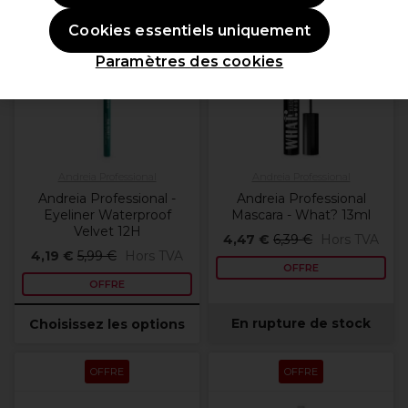
OFFRE
OFFRE
Cookies essentiels uniquement
Plus de
couleurs
Paramètres des cookies
disponibles
Andreia Professional
Andreia Professional
Andreia Professional -
Andreia Professional
Eyeliner Waterproof
Mascara - What? 13ml
Velvet 12H
4,47 €
6,39 €
Hors TVA
4,19 €
5,99 €
Hors TVA
OFFRE
OFFRE
En rupture de stock
Choisissez les options
OFFRE
OFFRE