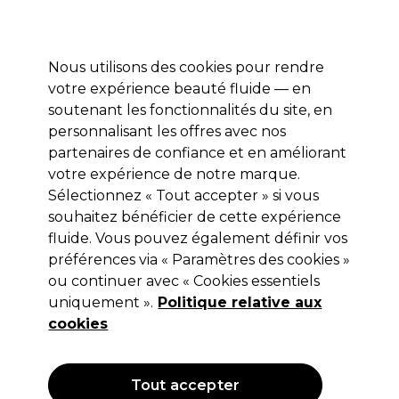
Profitez de 10 % de remise* sur votre première commande pro duo. Avec le code:
PRO10
Nous utilisons des cookies pour rendre
Se connecter
votre expérience beauté fluide — en
soutenant les fonctionnalités du site, en
Marques
Bons plans
Coiffure
Electro et Matériel
Equipem
personnalisant les offres avec nos
Livraison et délais
partenaires de confiance et en améliorant
lire la suite
votre expérience de notre marque.
Tondeuses
Electro et Matériel
Sélectionnez « Tout accepter » si vous
souhaitez bénéficier de cette expérience
Tondeuses
fluide. Vous pouvez également définir vos
préférences via « Paramètres des cookies »
Parcourez notre sélection de tondeuses de finition pour
ou continuer avec « Cookies essentiels
barbier de qualité professionnelle, et investissez dans les
uniquement ».
Politique relative aux
meilleures tondeuses de précision pour votre barber shop.
Lire la suite
cookies
Filters
Tout accepter