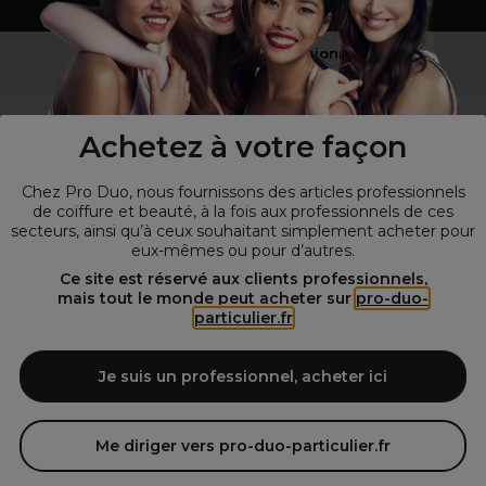
Vous n’êtes pas un professionnel ?
Visitez notre site pour
les particuliers
!
Achetez à votre façon
Chez Pro Duo, nous fournissons des articles professionnels
de coiffure et beauté, à la fois aux professionnels de ces
secteurs, ainsi qu’à ceux souhaitant simplement acheter pour
eux-mêmes ou pour d’autres.
Ce site est réservé aux clients professionnels,
mais tout le monde peut acheter sur
pro-duo-
particulier.fr
© Tous droits réservés © Pro-Duo
2026
Spécialiste de la coiffure et de la beauté, nous vous proposons une
large sélection de produits professionnels pour la coiffure et
Je suis un professionnel, acheter ici
l'esthétique autour d'un choix de grandes marques qui font de Pro-
Duo le fournisseur incontournable des salons de coiffure et instituts
de beauté! Notre gamme de produits s’adresse également à tous ceux
Me diriger vers pro-duo-particulier.fr
qui sont à la recherche de produits et d'accessoires de coiffure et de
matériel esthétique de qualité.