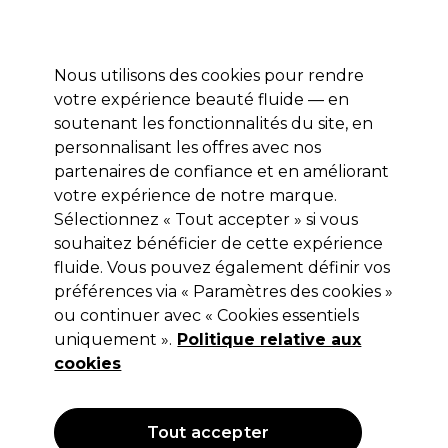
Profitez de 10 % de remise* sur votre première commande pro duo. Avec le code:
PRO10
Nous utilisons des cookies pour rendre
Se connecter
votre expérience beauté fluide — en
soutenant les fonctionnalités du site, en
Marques
Bons plans
Coiffure
Electro et Matériel
Equipem
personnalisant les offres avec nos
Livraison et délais
partenaires de confiance et en améliorant
lire la suite
votre expérience de notre marque.
Sélectionnez « Tout accepter » si vous
Vitality's
souhaitez bénéficier de cette expérience
Vitality's For Man Crème de Soins
fluide. Vous pouvez également définir vos
préférences via « Paramètres des cookies »
75ml
ou continuer avec « Cookies essentiels
(
0
)
uniquement ».
Politique relative aux
8,35 €
cookies
Hors TVA
(TARIF PROFESSIONNEL)
(
10,02 €
TVA incluse)
| 11.13 € pour 100ml
Tout accepter