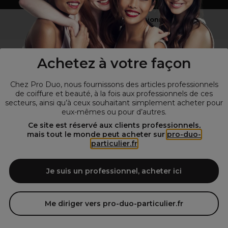
Vous n’êtes pas un professionnel ?
Visitez notre site pour
les particuliers
!
Achetez à votre façon
Chez Pro Duo, nous fournissons des articles professionnels
de coiffure et beauté, à la fois aux professionnels de ces
secteurs, ainsi qu’à ceux souhaitant simplement acheter pour
eux-mêmes ou pour d’autres.
Ce site est réservé aux clients professionnels,
mais tout le monde peut acheter sur
pro-duo-
particulier.fr
© Tous droits réservés © Pro-Duo
2026
Spécialiste de la coiffure et de la beauté, nous vous proposons une
large sélection de produits professionnels pour la coiffure et
Je suis un professionnel, acheter ici
l'esthétique autour d'un choix de grandes marques qui font de Pro-
Duo le fournisseur incontournable des salons de coiffure et instituts
de beauté! Notre gamme de produits s’adresse également à tous ceux
Me diriger vers pro-duo-particulier.fr
qui sont à la recherche de produits et d'accessoires de coiffure et de
matériel esthétique de qualité.