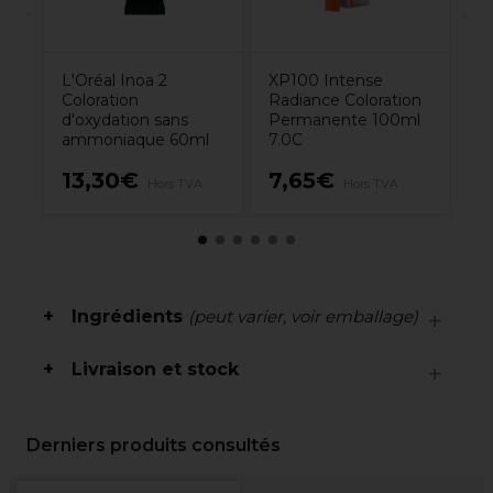
L'Oréal Inoa 2
XP100 Intense
Coloration
Radiance Coloration
d'oxydation sans
Permanente 100ml
ammoniaque 60ml
7.0C
13,30€
7,65€
1
Hors TVA
Hors TVA
Ingrédients
(peut varier, voir emballage)
Livraison et stock
Derniers produits consultés