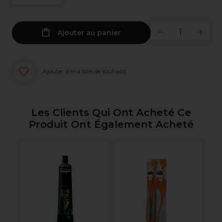
Ajouter au panier
Ajouter à ma liste de souhaits
Les Clients Qui Ont Acheté Ce
Produit Ont Également Acheté
al
L
Ox
ml
1L