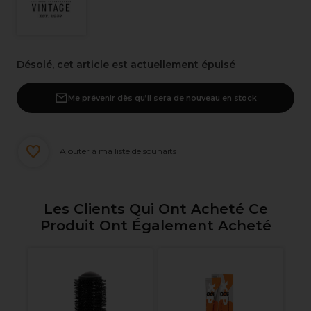
Désolé, cet article est actuellement épuisé
Me prévenir dès qu’il sera de nouveau en stock
Ajouter à ma liste de souhaits
Les Clients Qui Ont Acheté Ce
Produit Ont Également Acheté
An
0