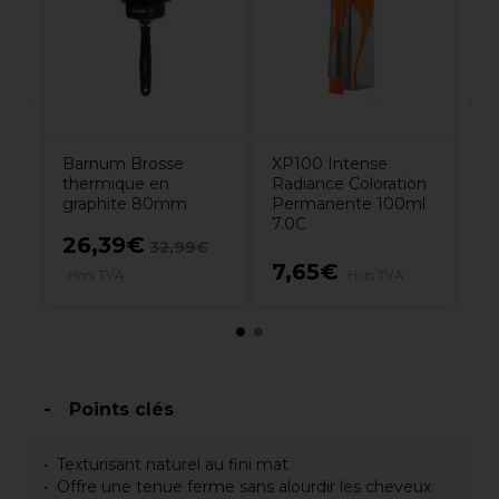
Co
Pe
Bl
M
Barnum Brosse
XP100 Intense
thermique en
Radiance Coloration
graphite 80mm
Permanente 100ml
7.0C
26,39€
32,99€
7,65€
6
Hors TVA
Hors TVA
Points clés
Texturisant naturel au fini mat
Offre une tenue ferme sans alourdir les cheveux