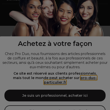
Vous n’êtes pas un professionnel ?
Visitez notre site pour
les particuliers
!
Achetez à votre façon
Chez Pro Duo, nous fournissons des articles professionnels
de coiffure et beauté, à la fois aux professionnels de ces
secteurs, ainsi qu’à ceux souhaitant simplement acheter pour
eux-mêmes ou pour d’autres.
Ce site est réservé aux clients professionnels,
mais tout le monde peut acheter sur
pro-duo-
particulier.fr
© Tous droits réservés © Pro-Duo
2026
Je suis un professionnel, acheter ici
Spécialiste de la coiffure et de la beauté, nous vous proposons une
large sélection de produits professionnels pour la coiffure et
l'esthétique autour d'un choix de grandes marques qui font de Pro-