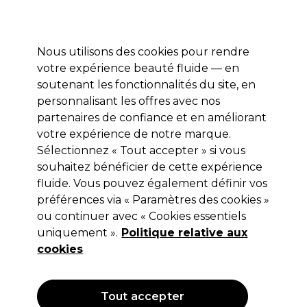
Profitez de 10 % de remise* sur votre première commande pro duo. Avec le code:
PRO10
Nous utilisons des cookies pour rendre
Se connecter
votre expérience beauté fluide — en
soutenant les fonctionnalités du site, en
Marques
Bons plans
Coiffure
Electro et Matériel
Equipem
personnalisant les offres avec nos
Livraison et délais
partenaires de confiance et en améliorant
lire la suite
votre expérience de notre marque.
Sélectionnez « Tout accepter » si vous
Vines Vintage
souhaitez bénéficier de cette expérience
Vines Vintage Matt Pomade
fluide. Vous pouvez également définir vos
préférences via « Paramètres des cookies »
(
1
)
ou continuer avec « Cookies essentiels
6,30 €
uniquement ».
Hors TVA
(TARIF PROFESSIONNEL)
Politique relative aux
(
7,56 €
TVA incluse)
| 5.04 € pour 100ml
cookies
Tout accepter