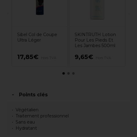
Sibel Col de Coupe
SKINTRUTH Lotion
Ultra Léger
Pour Les Pieds Et
Les Jambes 500ml
0€
17,85€
9,65€
1
Hors TVA
Hors TVA
Points clés
Végétalien
Traitement professionnel
Sans eau
Hydratant