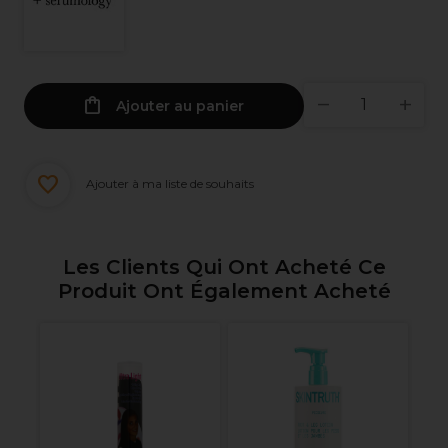
Ajouter au panier
Ajouter à ma liste de souhaits
Les Clients Qui Ont Acheté Ce
Produit Ont Également Acheté
se
Re
U
S
4