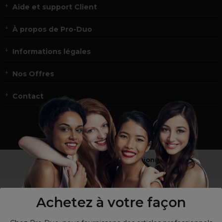
Aide et support Client
À propos de Pro-Duo
Informations légales
Nos Offres
Contact
Vous n’êtes pas un professionnel ?
Visitez notre site pour
les particuliers
!
Achetez à votre façon