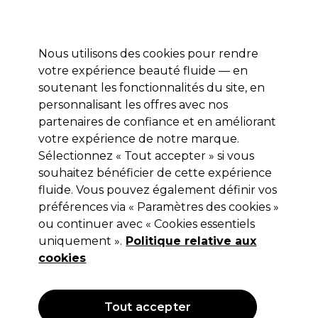
Profitez de 10 % de remise* sur votre première commande pro duo. Avec le code:
PRO10
Nous utilisons des cookies pour rendre
Se connecter
votre expérience beauté fluide — en
soutenant les fonctionnalités du site, en
Marques
Bons plans
Coiffure
Electro et Matériel
Equipem
personnalisant les offres avec nos
partenaires de confiance et en améliorant
votre expérience de notre marque.
Sélectionnez « Tout accepter » si vous
Serumology
souhaitez bénéficier de cette expérience
Serumology Foot Serum 30ml
fluide. Vous pouvez également définir vos
préférences via « Paramètres des cookies »
(
0
)
ou continuer avec « Cookies essentiels
7,49 €
uniquement ».
Hors TVA
(TARIF PROFESSIONNEL)
Politique relative aux
(
8,99 €
TVA incluse)
cookies
Tout accepter