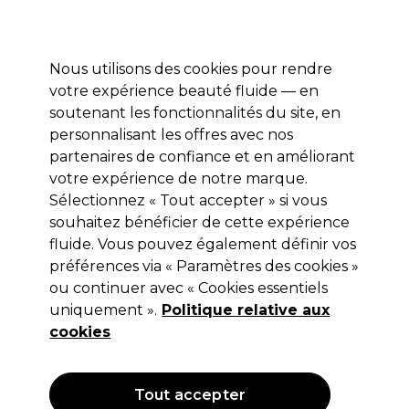
Profitez de 10 % de remise* sur votre première commande pro duo. Avec le code:
PRO10
Nous utilisons des cookies pour rendre
Se connecter
votre expérience beauté fluide — en
soutenant les fonctionnalités du site, en
Marques
Bons plans
Coiffure
Electro et Matériel
Equipem
personnalisant les offres avec nos
Livraison et délais
partenaires de confiance et en améliorant
lire la suite
votre expérience de notre marque.
Sélectionnez « Tout accepter » si vous
ASP
souhaitez bénéficier de cette expérience
ASP Chaussons Jetables pour
fluide. Vous pouvez également définir vos
préférences via « Paramètres des cookies »
Pédicure 12pcs
ou continuer avec « Cookies essentiels
(
0
)
uniquement ».
Politique relative aux
9,29 €
cookies
Hors TVA
(TARIF PROFESSIONNEL)
(
11,15 €
TVA incluse)
Tout accepter