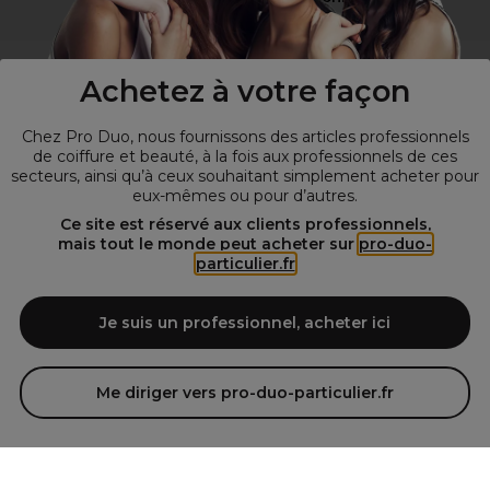
Visitez notre site pour
les particuliers
!
Achetez à votre façon
Chez Pro Duo, nous fournissons des articles professionnels
de coiffure et beauté, à la fois aux professionnels de ces
secteurs, ainsi qu’à ceux souhaitant simplement acheter pour
eux-mêmes ou pour d’autres.
Ce site est réservé aux clients professionnels,
mais tout le monde peut acheter sur
pro-duo-
particulier.fr
© Tous droits réservés © Pro-Duo
2026
Spécialiste de la coiffure et de la beauté, nous vous proposons une
large sélection de produits professionnels pour la coiffure et
Je suis un professionnel, acheter ici
l'esthétique autour d'un choix de grandes marques qui font de Pro-
Duo le fournisseur incontournable des salons de coiffure et instituts
de beauté! Notre gamme de produits s’adresse également à tous ceux
Me diriger vers pro-duo-particulier.fr
qui sont à la recherche de produits et d'accessoires de coiffure et de
matériel esthétique de qualité.