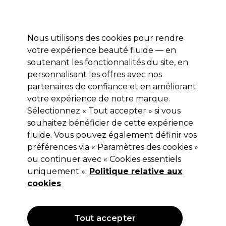
Profitez de 10 % de remise* sur votre première commande pro duo. Avec le code:
PRO10
Nous utilisons des cookies pour rendre
Se connecter
votre expérience beauté fluide — en
soutenant les fonctionnalités du site, en
Marques
Bons plans
Coiffure
Electro et Matériel
Equipem
personnalisant les offres avec nos
Livraison et délais
partenaires de confiance et en améliorant
lire la suite
votre expérience de notre marque.
Sélectionnez « Tout accepter » si vous
Color Secret
souhaitez bénéficier de cette expérience
Color Secret Spray Volumisant
fluide. Vous pouvez également définir vos
préférences via « Paramètres des cookies »
Cheveux Colorés 180ml
ou continuer avec « Cookies essentiels
(
0
)
uniquement ».
Politique relative aux
8,45 €
cookies
14,09 €
Hors TVA
(TARIF PROFESSIONNEL)
(
10,14 €
TVA incluse)
| 4.69 € pour 100ml
Tout accepter
OFFRE