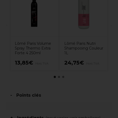
a
ge
1
to
Tr
Br
Lômé Paris Volume
Lômé Paris Nutri
Spray Thermo Extra
Shampooing Couleur
Forte 4 250ml
1L
1
13,85€
24,75€
Hors TVA
Hors TVA
H
Points clés
Ingrédients
(peut varier, voir emballage)