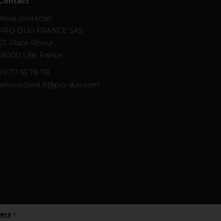
Contact
Nous contacter
PRO-DUO FRANCE SAS
67, Place Rihour
59000 Lille, France
09 77 55 78 78
serviceclient.fr@pro-duo.com
iers
!