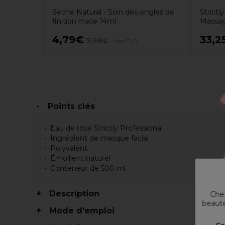
Seche Natural - Soin des ongles de
Strictl
finition mate 14ml
Massag
4,79€
33,2
7,99€
Hors TVA
Points clés
Eau de rose Strictly Professional
Ingrédient de masque facial
Polyvalent
Émollient naturel
Conteneur de 500 ml
Description
Chez
beauté
Mode d'emploi