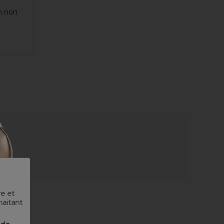
n non
re et
haitant