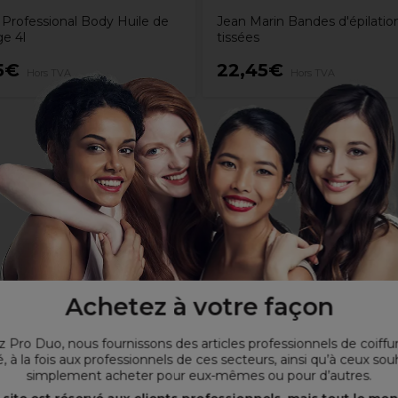
y Professional Body Huile de
Jean Marin Bandes d'épilatio
e 4l
tissées
5€
22,45€
Hors TVA
Hors TVA
Achetez à votre façon
 Pro Duo, nous fournissons des articles professionnels de coiffu
, à la fois aux professionnels de ces secteurs, ainsi qu’à ceux sou
simplement acheter pour eux-mêmes ou pour d’autres.