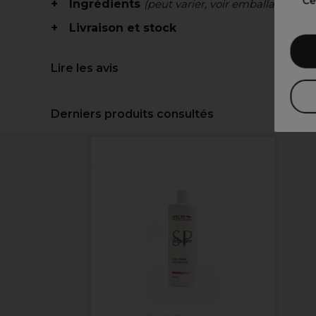
Ce
Ingrédients
(peut varier, voir emballage)
Livraison et stock
Lire les avis
Derniers produits consultés