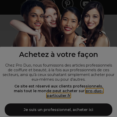
Vous n’êtes pas un professionnel ?
Visitez notre site pour
les particuliers
!
Achetez à votre façon
Chez Pro Duo, nous fournissons des articles professionnels
de coiffure et beauté, à la fois aux professionnels de ces
secteurs, ainsi qu’à ceux souhaitant simplement acheter pour
eux-mêmes ou pour d’autres.
© Tous droits réservés © Pro-Duo
2026
Ce site est réservé aux clients professionnels,
mais tout le monde peut acheter sur
pro-duo-
Spécialiste de la coiffure et de la beauté, nous vous proposons une
particulier.fr
large sélection de produits professionnels pour la coiffure et
l'esthétique autour d'un choix de grandes marques qui font de Pro-
Duo le fournisseur incontournable des salons de coiffure et instituts
Je suis un professionnel, acheter ici
de beauté! Notre gamme de produits s’adresse également à tous ceux
qui sont à la recherche de produits et d'accessoires de coiffure et de