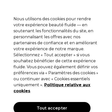
Profitez de 10 % de remise* sur votre première commande pro duo. Avec le code:
PRO10
Nous utilisons des cookies pour rendre
Se connecter
votre expérience beauté fluide — en
soutenant les fonctionnalités du site, en
Marques
Bons plans
Coiffure
Electro et Matériel
Equipem
personnalisant les offres avec nos
Livraison et délais
partenaires de confiance et en améliorant
lire la suite
votre expérience de notre marque.
Sélectionnez « Tout accepter » si vous
Retinol
souhaitez bénéficier de cette expérience
Retinol Tonique Visage À La
fluide. Vous pouvez également définir vos
préférences via « Paramètres des cookies »
Vitamine C 200ml
ou continuer avec « Cookies essentiels
(
0
)
uniquement ».
Politique relative aux
14,69 €
cookies
Hors TVA
(TARIF PROFESSIONNEL)
(
17,63 €
TVA incluse)
Tout accepter
OFFRE