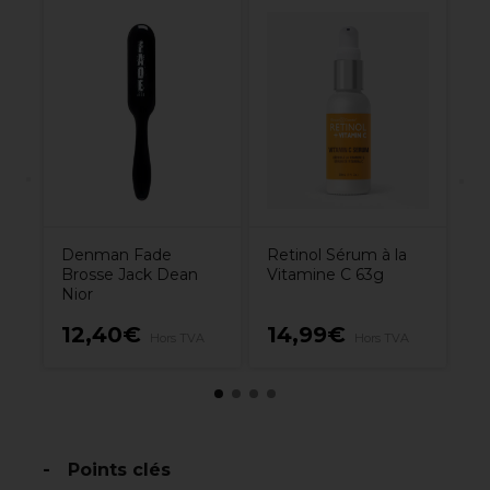
e
XP
Ra
P
7.
Denman Fade
Retinol Sérum à la
Brosse Jack Dean
Vitamine C 63g
Nior
12,40€
14,99€
7
Hors TVA
Hors TVA
Points clés