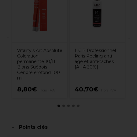
co
m
6
Vitality's Art Absolute
L.C.P Professionnel
Coloration
Paris Peeling anti-
permanente 10/11
âge et anti-taches
Blons Suédois
[AHA 30%]
Cendré érofond 100
ml
8,80€
40,70€
8
Hors TVA
Hors TVA
Points clés