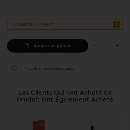
1 ACHETÉ, 1 OFFERT
Ajouter au panier
Ajouter à ma liste de souhaits
Les Clients Qui Ont Acheté Ce
Produit Ont Également Acheté
nel
Vi