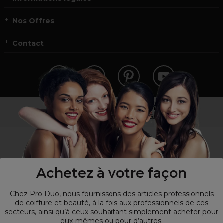
Nos Offres
Contact
Vous n’êtes pas un professionnel ?
Visitez notre site pour
les particuliers
!
Achetez à votre façon
Chez Pro Duo, nous fournissons des articles professionnels
de coiffure et beauté, à la fois aux professionnels de ces
secteurs, ainsi qu’à ceux souhaitant simplement acheter pour
eux-mêmes ou pour d’autres.