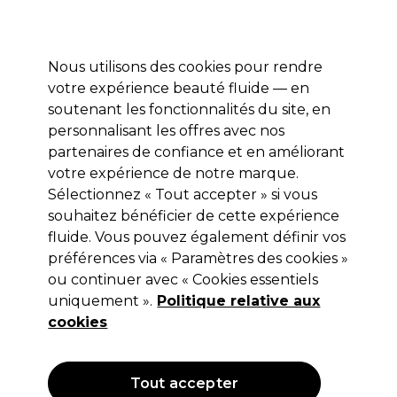
Profitez de 10 % de remise* sur votre première commande pro duo. Avec le code:
PRO10
Nous utilisons des cookies pour rendre
Se connecter
votre expérience beauté fluide — en
soutenant les fonctionnalités du site, en
Marques
Bons plans
Coiffure
Electro et Matériel
Equipem
personnalisant les offres avec nos
Livraison et délais
partenaires de confiance et en améliorant
lire la suite
votre expérience de notre marque.
Sélectionnez « Tout accepter » si vous
Retinol
souhaitez bénéficier de cette expérience
Retinol Booster Radiance Instantané
fluide. Vous pouvez également définir vos
préférences via « Paramètres des cookies »
30ml
ou continuer avec « Cookies essentiels
(
1
)
uniquement ».
Politique relative aux
14,99 €
cookies
Hors TVA
(TARIF PROFESSIONNEL)
(
17,99 €
TVA incluse)
| 49.97 € pour 100ml
Tout accepter
OFFRE