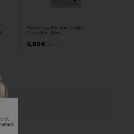
Maskology Masque Visage
l
Détoxifiant 18ml
3,80€
2,50€
Hors TVA
re et
haitant