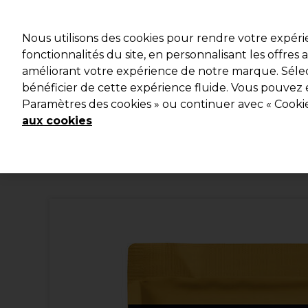
Profitez d
Nous utilisons des cookies pour rendre votre expér
fonctionnalités du site, en personnalisant les offres
améliorant votre expérience de notre marque. Sélec
Marques
Bons plans
Coiffure
Electro et Matériel
bénéficier de cette expérience fluide. Vous pouvez 
Paramètres des cookies » ou continuer avec « Cooki
Livraison et délais
lire la suite
aux cookies