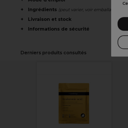
Ce
Ingrédients
(peut varier, voir emballage)
Livraison et stock
Informations de sécurité
Derniers produits consultés