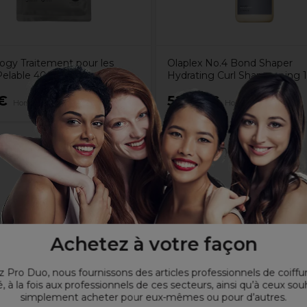
ogy Traitement pour les
Olaplex No.4 Bond Shaper
Pelable 40ml
Hydrating Curl Shampooing 1
€
52,80€
Hors TVA
Hors TVA
Achetez à votre façon
 Pro Duo, nous fournissons des articles professionnels de coiffu
, à la fois aux professionnels de ces secteurs, ainsi qu’à ceux sou
simplement acheter pour eux-mêmes ou pour d’autres.