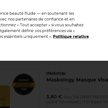
e 10 % de remise* sur votre première commande pro duo. Avec le c
ience beauté fluide — en soutenant les
 avec nos partenaires de confiance et en
Rechercher
tionnez « Tout accepter » si vous souhaitez
Equipement de salon
Beauté
Hommes
Inspirations
Les Pri
également définir vos préférences via «
es essentiels uniquement ».
Politique relative
Beauté
Visage
Masques & Soins Visage
Maskology
Maskology Masque Visa
(
0
)
3,80 €
Hors TVA
(TARIF PROFES
(
4,56 €
TVA incluse)
| 17.27 € pour 1