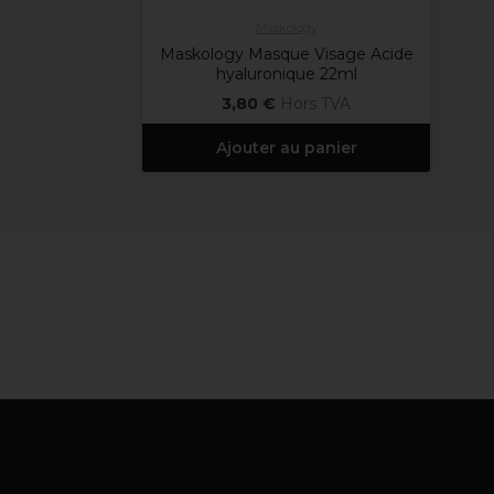
Maskology
Maskology Masque Visage Acide
hyaluronique 22ml
3,80 €
Hors TVA
Ajouter au panier