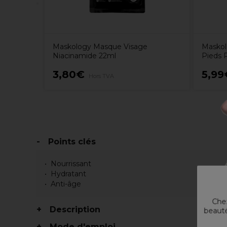
Maskology Masque Visage
Maskol
Niacinamide 22ml
Pieds 
3,80€
5,99
Hors TVA
Points clés
Nourrissant
Hydratant
Anti-âge
Chez
Description
beauté
Mode d'emploi