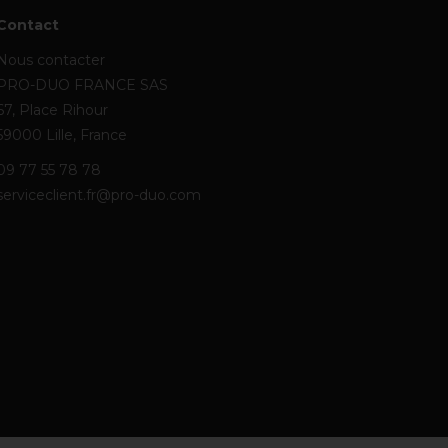
Contact
Nous contacter
PRO-DUO FRANCE SAS
67, Place Rihour
59000 Lille, France
09 77 55 78 78
serviceclient.fr@pro-duo.com