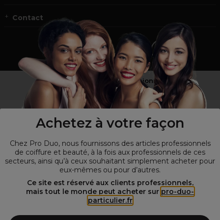
Contact
Vous n’êtes pas un professionnel ?
Visitez notre site pour
les particuliers
!
Achetez à votre façon
Chez Pro Duo, nous fournissons des articles professionnels
de coiffure et beauté, à la fois aux professionnels de ces
secteurs, ainsi qu’à ceux souhaitant simplement acheter pour
eux-mêmes ou pour d’autres.
Ce site est réservé aux clients professionnels,
mais tout le monde peut acheter sur
pro-duo-
particulier.fr
© Tous droits réservés © Pro-Duo
2026
Spécialiste de la coiffure et de la beauté, nous vous proposons une