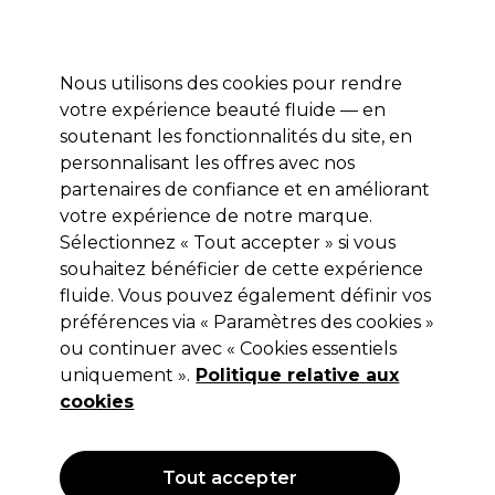
Profitez de 10 % de remise* sur votre première commande pro duo. Avec le code:
PRO10
Nous utilisons des cookies pour rendre
Se connecter
votre expérience beauté fluide — en
soutenant les fonctionnalités du site, en
Marques
Bons plans
Coiffure
Electro et Matériel
Equipem
personnalisant les offres avec nos
Livraison et délais
partenaires de confiance et en améliorant
lire la suite
votre expérience de notre marque.
Désolé!
Sélectionnez « Tout accepter » si vous
souhaitez bénéficier de cette expérience
fluide. Vous pouvez également définir vos
préférences via « Paramètres des cookies »
Oups, nous n’avons pas trouvé ce que
ou continuer avec « Cookies essentiels
vous cherchiez.
uniquement ».
Politique relative aux
cookies
Essayez de rechercher avec des mots-clés différents.
Vous aimerez peut-être
Tout accepter