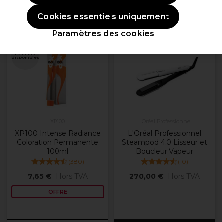
Cookies essentiels uniquement
OFFRE
Paramètres des cookies
Plus de
couleurs
disponibles
XP100
L'Oréal Professionnel
XP100 Intense Radiance
L'Oréal Professionnel
Coloration Permanente
Steampod 4.0 Lisseur et
100ml
Boucleur Vapeur
(
380
)
(
10
)
7,65 €
Hors TVA
270,00 €
Hors TVA
OFFRE