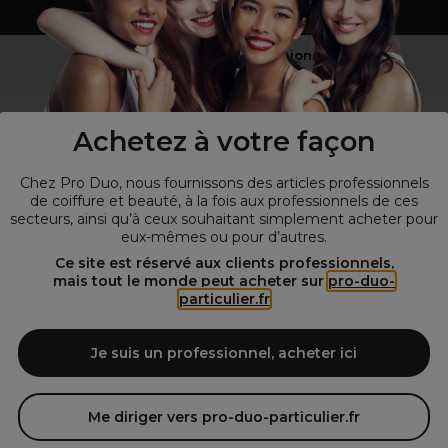
Vous n’êtes pas un professionnel ?
Visitez notre site pour
les particuliers
!
Achetez à votre façon
Chez Pro Duo, nous fournissons des articles professionnels
de coiffure et beauté, à la fois aux professionnels de ces
secteurs, ainsi qu’à ceux souhaitant simplement acheter pour
eux-mêmes ou pour d’autres.
Ce site est réservé aux clients professionnels,
mais tout le monde peut acheter sur
pro-duo-
particulier.fr
© Tous droits réservés © Pro-Duo
2026
Spécialiste de la coiffure et de la beauté, nous vous proposons une
large sélection de produits professionnels pour la coiffure et
Je suis un professionnel, acheter ici
l'esthétique autour d'un choix de grandes marques qui font de Pro-
Duo le fournisseur incontournable des salons de coiffure et instituts
de beauté! Notre gamme de produits s’adresse également à tous ceux
Me diriger vers pro-duo-particulier.fr
qui sont à la recherche de produits et d'accessoires de coiffure et de
matériel esthétique de qualité.