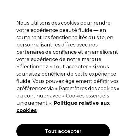
Profitez de 10 % de remise* sur votre première commande pro duo. Avec le code:
PRO10
Nous utilisons des cookies pour rendre
Se connecter
votre expérience beauté fluide — en
soutenant les fonctionnalités du site, en
Marques
Bons plans
Coiffure
Electro et Matériel
Equipem
personnalisant les offres avec nos
Livraison et délais
partenaires de confiance et en améliorant
lire la suite
votre expérience de notre marque.
Jump Your Hair
Marques
Sélectionnez « Tout accepter » si vous
souhaitez bénéficier de cette expérience
Jump Your Hair
fluide. Vous pouvez également définir vos
préférences via « Paramètres des cookies »
ou continuer avec « Cookies essentiels
La marque Jump Your Hair met des shampoings traitants et
uniquement ».
Politique relative aux
des soins de qualité à disposition des professionnels de la
cookies
coiffure. Renouvelez les produits de votre salon avec les
Lire la suite
soins réparateurs, le spray structurant, l'huile de traitement
et les shampoings Jump Your Hair, tous composés
Filters
d'ingrédients de qualité.
Tout accepter