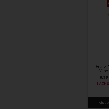
Retinol 
Vitam
8,99
1 ACHE
Ajout