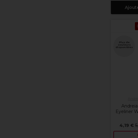
Ajout
Plus de
couleurs
disponibles
Andrei
Andreia
Eyeliner W
4,19 €
5