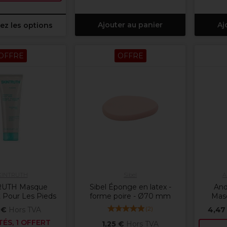
Ajouter au panier
Aj
ez les options
OFFRE
OFFRE
KINTRUTH
Sibel
A
RUTH Masque
Sibel Éponge en latex -
And
 Pour Les Pieds
forme poire - Ø70 mm
Masc
(
2
)
 €
Hors TVA
4,47
TÉS, 1 OFFERT
1,25 €
Hors TVA