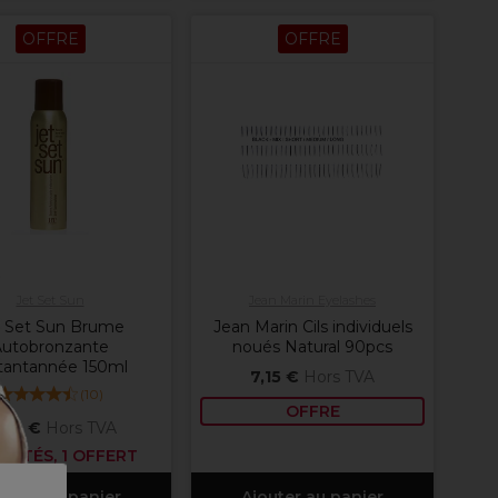
OFFRE
OFFRE
Jet Set Sun
Jean Marin Eyelashes
t Set Sun Brume
Jean Marin Cils individuels
Autobronzante
noués Natural 90pcs
tantannée 150ml
7,15 €
Hors TVA
(
10
)
OFFRE
,99 €
Hors TVA
HETÉS, 1 OFFERT
outer au panier
Ajouter au panier