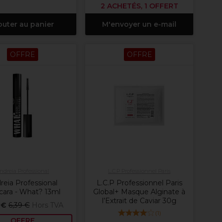
2 ACHETÉS, 1 OFFERT
outer au panier
M'envoyer un e-mail
OFFRE
OFFRE
ndreia Professional
L.C.P Professionnel Paris
reia Professional
L.C.P Professionnel Paris
ara - What? 13ml
Global+ Masque Alginate à
l’Extrait de Caviar 30g
 €
6,39 €
Hors TVA
(
1
)
OFFRE