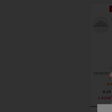
Plus
d'options
disponibles
S
SKINTRUTH
L
6,29
2 ACHE