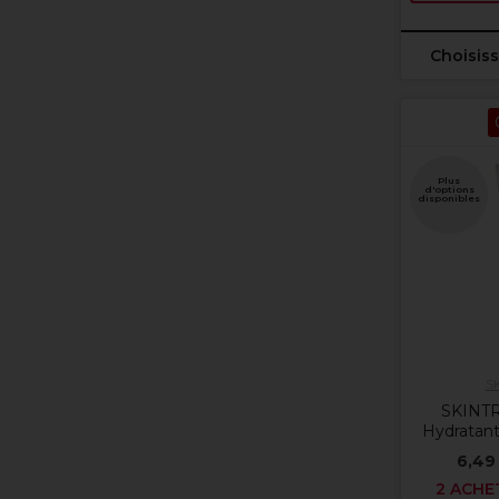
Choisiss
Plus
d'options
disponibles
S
SKINT
Hydratant
6,49
2 ACHE