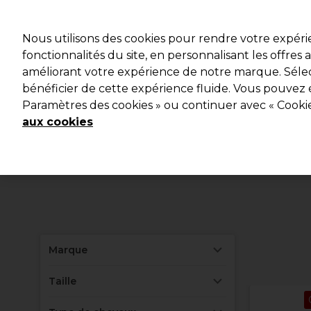
Profitez d
Nous utilisons des cookies pour rendre votre expér
fonctionnalités du site, en personnalisant les offres
améliorant votre expérience de notre marque. Sélec
Marques
Bons plans
Coiffure
Electro et Matériel
bénéficier de cette expérience fluide. Vous pouvez 
Paramètres des cookies » ou continuer avec « Cooki
Livraison et délais
lire la suite
aux cookies
Marque
Taille