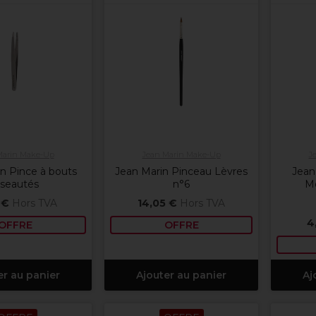
Marin Make-Up
Jean Marin Make-Up
J
n Pince à bouts
Jean Marin Pinceau Lèvres
Jean
iseautés
n°6
M
 €
Hors TVA
14,05 €
Hors TVA
4
OFFRE
OFFRE
er au panier
Ajouter au panier
Aj