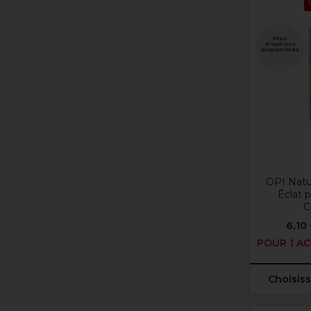
Plus
d'options
disponibles
OPI Natu
Éclat 
C
6,10
POUR 1 AC
Choisiss