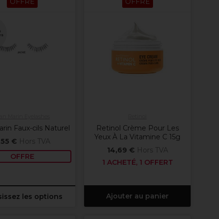
OFFRE
OFFRE
s
es
an Marin Eyelashes
Retinol
rin Faux-cils Naturel
Retinol Crème Pour Les
Yeux À La Vitamine C 15g
,55 €
Hors TVA
14,69 €
Hors TVA
OFFRE
1 ACHETÉ, 1 OFFERT
Ajouter au panier
issez les options