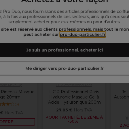
ez les options
 Pro Duo, nous fournissons des articles professionnels de coiffu
, à la fois aux professionnels de ces secteurs, ainsi qu’à ceux sou
OFFRE
OFFRE
simplement acheter pour eux-mêmes ou pour d’autres.
 site est réservé aux clients professionnels, mais tout le mo
peut acheter sur
pro-duo-particulier.fr
Je suis un professionnel, acheter ici
Me diriger vers pro-duo-particulier.fr
Marin Make-Up
L.C.P Professionnel Paris
n Pinceau Masque
L.C.P Professionnel Paris
Jet
age 20mm
Hyaluronic Masque Gel à
Autobr
l'Acide Hyaluronique 200ml
(
3
)
27,05 €
Hors TVA
 €
Hors TVA
POUR 1 ACHETÉ, LE 2ÈME À
1
-50% !
OFFRE
2 AC