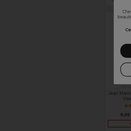
Choisiss
Chez
beauté
Ce
Jean 
Jean Mari
Vis
9,05