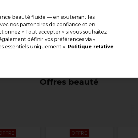
e 10 % de remise* sur votre première commande pro duo. Avec le c
ience beauté fluide — en soutenant les
 avec nos partenaires de confiance et en
Rechercher
tionnez « Tout accepter » si vous souhaitez
Equipement de salon
Beauté
Hommes
Inspirations
Les Pri
également définir vos préférences via «
es essentiels uniquement ».
Politique relative
Beauté
Offres Beauté
Offres beauté
Offres beauté
OFFRE
OFFRE