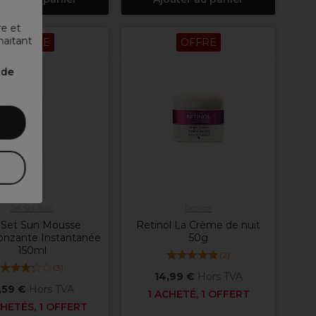
re et
haitant
OFFRE
OFFRE
nde
Jet Set Sun
Retinol
 Set Sun Mousse
Retinol La Crème de nuit
onzante Instantanée
50g
150ml
(
2
)
(
3
)
14,99 €
Hors TVA
1,59 €
Hors TVA
1 ACHETÉ, 1 OFFERT
HETÉS, 1 OFFERT