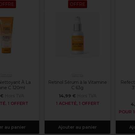
OFFRE
OFFRE
Retinol
Retinol
Nettoyant À La
Retinol Sérum à la Vitamine
Refect
ine C 120ml
C 63g
3
 €
Hors TVA
14,99 €
Hors TVA
TÉ, 1 OFFERT
1 ACHETÉ, 1 OFFERT
4
POUR 1
er au panier
Ajouter au panier
Aj