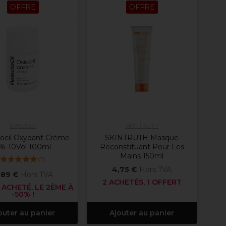
OFFRE
OFFRE
Refectocil
SKINTRUTH
ocil Oxydant Crème
SKINTRUTH Masque
%-10Vol 100ml
Reconstituant Pour Les
Mains 150ml
(
7
)
4,75 €
Hors TVA
,89 €
Hors TVA
2 ACHETÉS, 1 OFFERT
 ACHETÉ, LE 2ÈME À
-50% !
outer au panier
Ajouter au panier