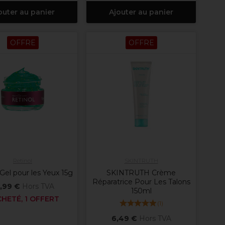
outer au panier
Ajouter au panier
OFFRE
OFFRE
Retinol
SKINTRUTH
 Gel pour les Yeux 15g
SKINTRUTH Crème
Réparatrice Pour Les Talons
,99 €
Hors TVA
150ml
CHETÉ, 1 OFFERT
(
1
)
6,49 €
Hors TVA