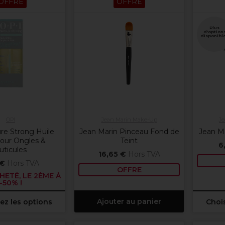
OFFRE
OFFRE
Plus
d'option
disponibl
OPI
Jean Marin Make-Up
Je
re Strong Huile
Jean Marin Pinceau Fond de
Jean Ma
pour Ongles &
Teint
6
uticules
16,65 €
Hors TVA
 €
Hors TVA
OFFRE
HETÉ, LE 2ÈME À
-50% !
Ajouter au panier
ez les options
Chois