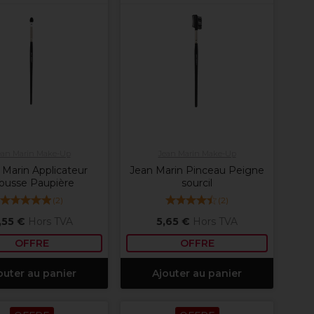
ean Marin Make-Up
Jean Marin Make-Up
 Marin Applicateur
Jean Marin Pinceau Peigne
ousse Paupière
sourcil
(
2
)
(
2
)
,55 €
Hors TVA
5,65 €
Hors TVA
OFFRE
OFFRE
outer au panier
Ajouter au panier