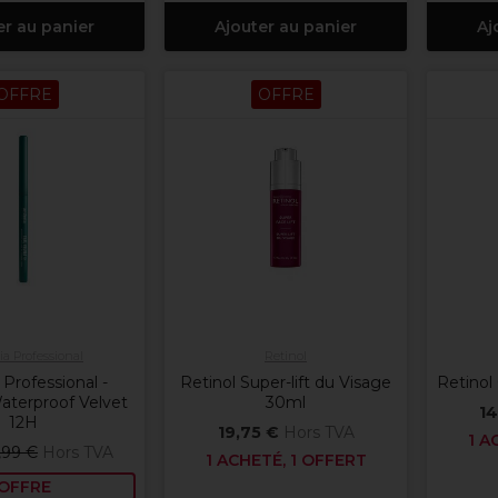
er au panier
Ajouter au panier
Aj
OFFRE
OFFRE
a Professional
Retinol
 Professional -
Retinol Super-lift du Visage
Retinol
aterproof Velvet
30ml
14
12H
19,75 €
Hors TVA
1 A
,99 €
Hors TVA
1 ACHETÉ, 1 OFFERT
OFFRE