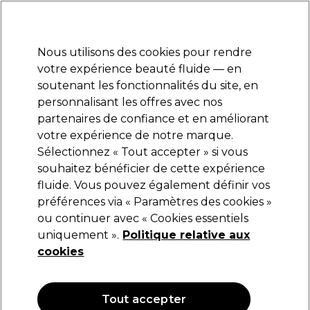
Profitez de 10 % de remise* sur votre première commande pro duo. Avec le code:
PRO10
Nous utilisons des cookies pour rendre
Se connecter
votre expérience beauté fluide — en
soutenant les fonctionnalités du site, en
Marques
Bons plans
Coiffure
Electro et Matériel
Equipem
personnalisant les offres avec nos
Livraison et délais
partenaires de confiance et en améliorant
lire la suite
votre expérience de notre marque.
Sélectionnez « Tout accepter » si vous
Trouver un Magasin
souhaitez bénéficier de cette expérience
fluide. Vous pouvez également définir vos
préférences via « Paramètres des cookies »
Aide et support Client
ou continuer avec « Cookies essentiels
uniquement ».
Politique relative aux
À propos de Pro-Duo
cookies
Informations légales
Tout accepter
Nos Offres