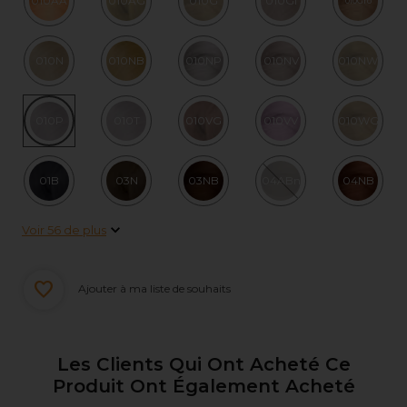
010AA
010AG
010G
010GI
010Gro
010N
010NB
010NP
010NV
010NW
010P
010T
010VG
010VV
010WG
01B
03N
03NB
04ABn
04NB
Voir 56 de plus
Ajouter à ma liste de souhaits
Les Clients Qui Ont Acheté Ce
Produit Ont Également Acheté