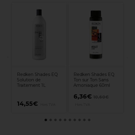
Re
Co
s
Redken Shades EQ
Redken Shades EQ
Solution de
Ton sur Ton Sans
Traitement 1L
Amoniaque 60ml
6,36€
10,60€
14,55€
3
Hors TVA
Hors TVA