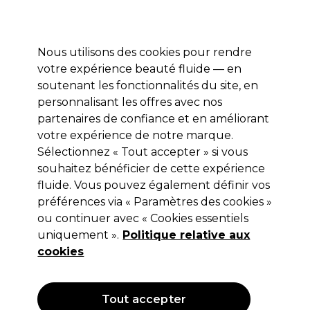
Profitez de 10 % de remise* sur votre première commande pro duo. Avec le code:
PRO10
Nous utilisons des cookies pour rendre
Se connecter
votre expérience beauté fluide — en
soutenant les fonctionnalités du site, en
Marques
Bons plans
Coiffure
Electro et Matériel
Equipem
personnalisant les offres avec nos
Livraison et délais
partenaires de confiance et en améliorant
lire la suite
votre expérience de notre marque.
Sélectionnez « Tout accepter » si vous
Redken
souhaitez bénéficier de cette expérience
Redken Shades EQ Bonder Inside
fluide. Vous pouvez également définir vos
préférences via « Paramètres des cookies »
Coloration capillaire demi-permanent
ou continuer avec « Cookies essentiels
- 010P Ivory Pearl 60ml
uniquement ».
Politique relative aux
cookies
(
8
)
12,80 €
Hors TVA
(TARIF PROFESSIONNEL)
(
15,36 €
TVA incluse)
| 21.33 € pour 100ml
Tout accepter