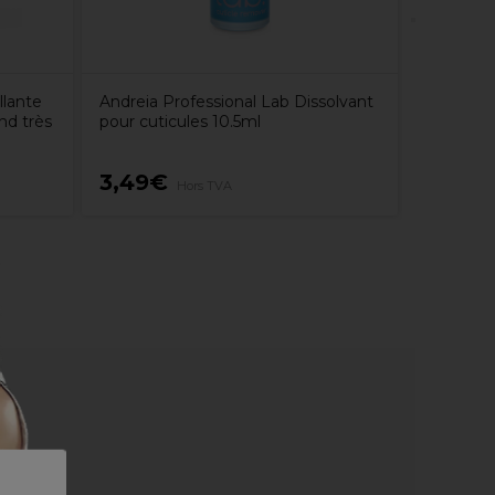
llante
Andreia Professional Lab Dissolvant
d très
pour cuticules 10.5ml
3,49€
12,49
Hors TVA