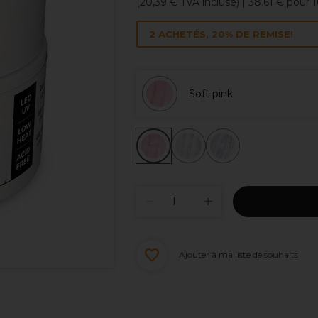
(
20,39 €
TVA incluse)
| 38.61 € pour 
2 ACHETÉS, 20% DE REMISE!
Soft pink
Soft
Soft
Clear
Pink
White
Ajouter à ma liste de souhaits