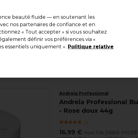
e 10 % de remise* sur votre première commande pro duo. Avec le c
ience beauté fluide — en soutenant les
 avec nos partenaires de confiance et en
Rechercher
tionnez « Tout accepter » si vous souhaitez
Equipement de salon
Beauté
Hommes
Inspirations
Les Pri
également définir vos préférences via «
es essentiels uniquement ».
Politique relative
Beauté
Manucure
Gel Construction
Andreia Professional
Andreia Professional Bui
- Rose doux 44g
(
2
)
16,99 €
Hors TVA
(TARIF PROFE