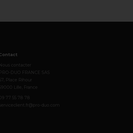
Contact
Nous contacter
PRO-DUO FRANCE SAS
67, Place Rihour
59000 Lille, France
09 77 55 78 78
serviceclient.fr@pro-duo.com