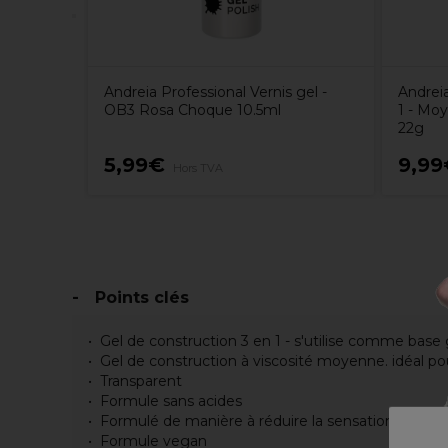
Andreia Professional Vernis gel -
Andreia
OB3 Rosa Choque 10.5ml
1 - Mo
22g
5,99€
9,99
Hors TVA
Points clés
Gel de construction 3 en 1 - s'utilise comme base 
Gel de construction à viscosité moyenne. idéal pour
Transparent
Formule sans acides
Formulé de manière à réduire la sensation de chal
Formule vegan