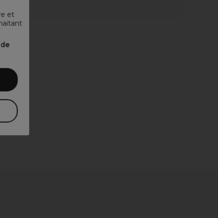
re et
haitant
nde