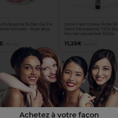
 Professional Builder Gel 3 in
Lômé Paris Couleur Acide Bri
yenne Viscosité - Rose doux
Demi-Permanente 10/02 blon
très clair natural irisé 100ml
€
11,25€
Hors TVA
Hors TVA
gel de construction et top coat
 fortifier les ongles et créer des extensions au look naturel
eur pendant la catalysation
Achetez à votre façon