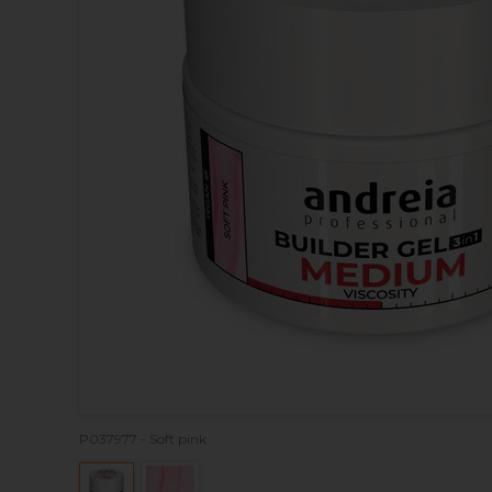
P037977 - Soft pink