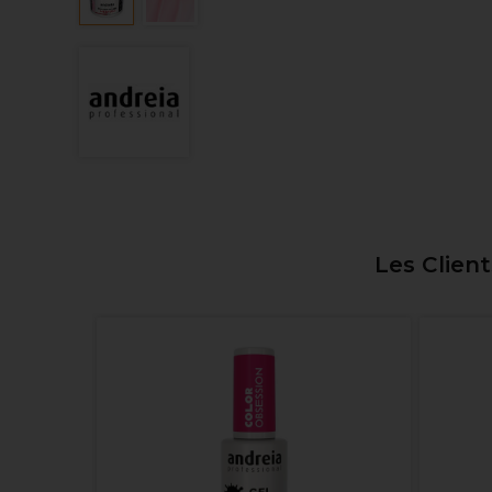
Les Clien
 One Top