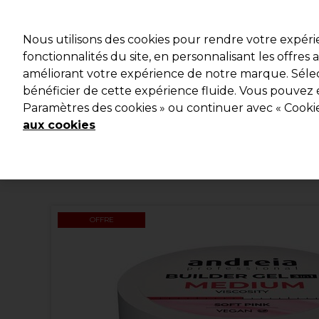
Profitez d
Nous utilisons des cookies pour rendre votre expér
fonctionnalités du site, en personnalisant les offres
améliorant votre expérience de notre marque. Sélec
Marques
Bons plans
Coiffure
Electro et Matériel
bénéficier de cette expérience fluide. Vous pouvez 
Paramètres des cookies » ou continuer avec « Cooki
Livraison et délais
lire la suite
aux cookies
OFFRE