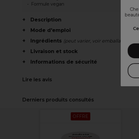
Formule vegan
Chez
beauté
Description
Ce
Mode d'emploi
Ingrédients
(peut varier, voir emballage)
Livraison et stock
Informations de sécurité
Lire les avis
Derniers produits consultés
OFFRE